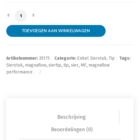
Magnaflow uitlaat sierstuk ovaal schuin 2,25 inch 60
TOEVOEGEN AAN WINKELWAGEN
Artikelnummer:
35175
Categorie:
Enkel Sierstuk, Tip
Tags:
Sierstuk
,
magnaflow
,
siertip
,
tip
,
sier
,
MF
,
magnaflow
performance
Beschrijving
Beoordelingen (0)