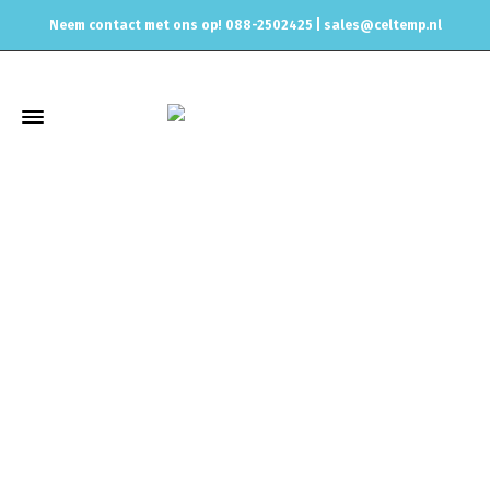
Neem contact met ons op! 088-2502425 |
sales@celtemp.nl
Winkel
Home
Uitlaat & onderdelen
Eindstukken, Tips, Sierstukken
Enkel Sierstuk, Tip
Magnaflow uitlaat sierstuk ovaal schuin
2,25 inch 60mm, 35175