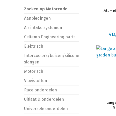
Dit
Zoeken op Motorcode
Alumini
product
Aanbiedingen
heeft
Air intake systemen
meerdere
variaties.
€
13
Celtemp Engineering parts
Deze
Elektrisch
optie
kan
Intercoolers/buizen/silicone
gekozen
slangen
worden
Motorisch
op
de
Vloeistoffen
productpa
Race onderdelen
Uitlaat & onderdelen
Dit
Lange
product
g
Universele onderdelen
heeft