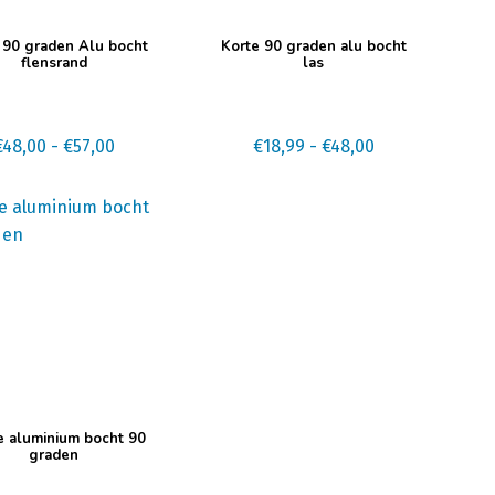
Dit
 90 graden Alu bocht
Korte 90 graden alu bocht
t
product
flensrand
las
heeft
ere
meerdere
s.
Prijsklasse:
variaties.
Prijsklasse:
€
48,00
-
€
57,00
€
18,99
-
€
48,00
€48,00
Deze
€18,99
tot
optie
tot
€57,00
kan
€48,00
n
gekozen
n
worden
op
de
tpagina
productpagina
 aluminium bocht 90
t
graden