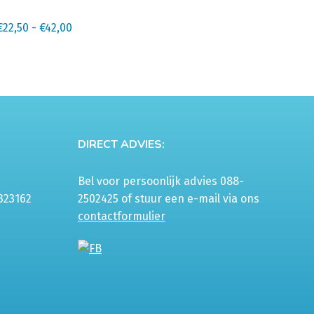
ere
s.
Prijsklasse:
€
22,50
-
€
42,00
€22,50
tot
€42,00
n
n
DIRECT ADVIES:
tpagina
Bel voor persoonlijk advies 088-
323162
2502425 of stuur een e-mail via ons
contactformulier