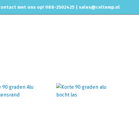
ontact met ons op! 088-2502425 |
sales@celtemp.nl
NTACT
coolers/buizen/silicone slangen
Aluminium Bochten & Buizen