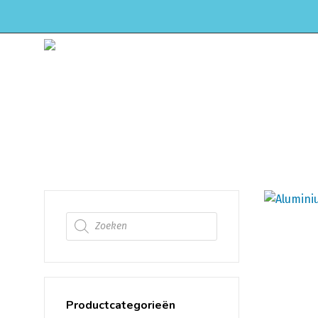
HOME
WEBSHOP
ONDERHOUD & APK
Aluminium Bochten &
Producten zoeken
Productcategorieën