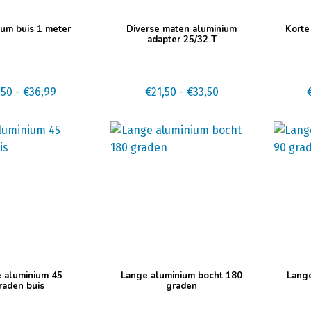
Dit
Dit
um buis 1 meter
Diverse maten aluminium
Korte
product
produc
adapter 25/32 T
heeft
heeft
meerdere
meerd
Prijsklasse:
variaties.
Prijsklasse:
variatie
,50
-
€
36,99
€
21,50
-
€
33,50
€13,50
Deze
€21,50
Deze
tot
optie
tot
optie
€36,99
kan
€33,50
kan
gekozen
gekoze
worden
worde
op
op
de
de
gina
productpagina
produc
Dit
Dit
 aluminium 45
Lange aluminium bocht 180
Lange
product
produc
raden buis
graden
heeft
heeft