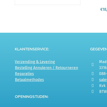
meerdere
variaties.
€
18
Deze
optie
kan
gekozen
worden
op
KLANTENSERVICE:
GEGEVEN
de
productpa
Verzending & Levering
Mada
Bestelling Annuleren / Retourneren
331
Reparaties
088
Betaalmethodes
sale
Kvk
BTW
OPENINGSTIJDEN: