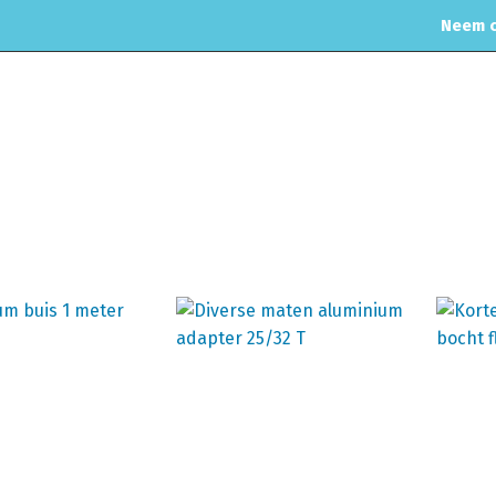
Neem c
MOTORREINIGING
CHIPTUNING
RVS UITLAAT SYSTEEM
CO
 Buizen
Home
Inter