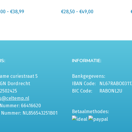
meerdere
meerd
Prijsklasse:
variaties.
Prijsklasse:
variatie
,00
-
€
38,99
€
28,50
-
€
49,00
€18,00
Deze
€28,50
Deze
tot
optie
tot
optie
€38,99
kan
€49,00
kan
gekozen
gekoze
worden
worde
op
op
S:
INFORMATIE:
de
de
gina
productpagina
produc
me curiestraat 5
Bankgegevens:
6GN Dordrecht
IBAN Code:
NL67RABO0311
-2502425
BIC Code:
RABONL2U
s@celtemp.nl
 Nummer: 66416620
Betaalmethodes:
 Nummer: NL856543251B01