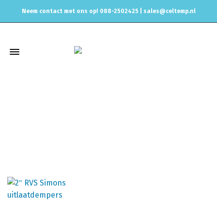
Neem contact met ons op! 088-2502425 |
sales@celtemp.nl
Simons 2" (50,8mm)
Home
Uitlaat & onderdelen
Uitlaat Dempers
Simons
Simons 2" (50,8mm)