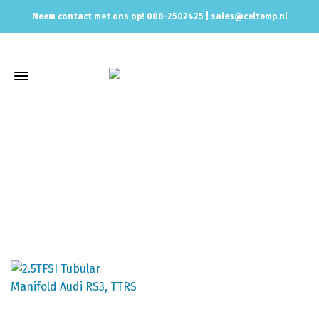
Neem contact met ons op! 088-2502425 |
sales@celtemp.nl
2.5 TFSI
Home
Uitlaat & onderdelen
Performance Spruitstukken
2.5 TFSI