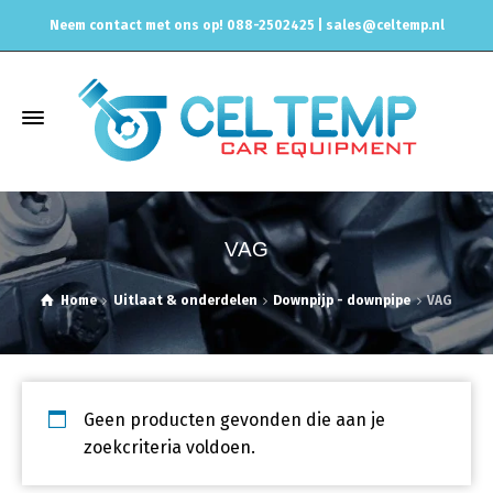
Neem contact met ons op! 088-2502425 |
sales@celtemp.nl
VAG
Home
Uitlaat & onderdelen
Downpijp - downpipe
VAG
Geen producten gevonden die aan je
zoekcriteria voldoen.