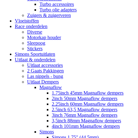
Turbo accessoires
Turbo olie adapters
Zuigers & zuigerveren
Vloeistoffen
Race onderdelen
Diverse
Motorkap houder
Sleepoog
Stickers
Simons Sportuitlaten
Uitlaat & onderdelen
Uitlaat accessories
2 Gaats Pakkingen
Las nippels - bung
Uitlaat Dempers
Magnaflow
1.75inch 45mm Magnaflow dempers
2inch 50mm Magnaflow dempers
2.25inch 60mm Magnaflow dempers
2.5inch 63,5 Magnaflow dempers
3inch 76mm Magnaflow dempers
3,5inch 88mm Magnaflow dempers
4inch 101mm Magnaflow dempers
Simons
Simons 1,75" (44,5mm)