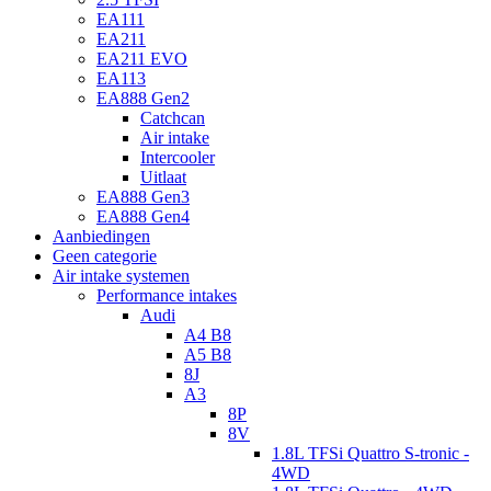
EA111
EA211
EA211 EVO
EA113
EA888 Gen2
Catchcan
Air intake
Intercooler
Uitlaat
EA888 Gen3
EA888 Gen4
Aanbiedingen
Geen categorie
Air intake systemen
Performance intakes
Audi
A4 B8
A5 B8
8J
A3
8P
8V
1.8L TFSi Quattro S-tronic -
4WD