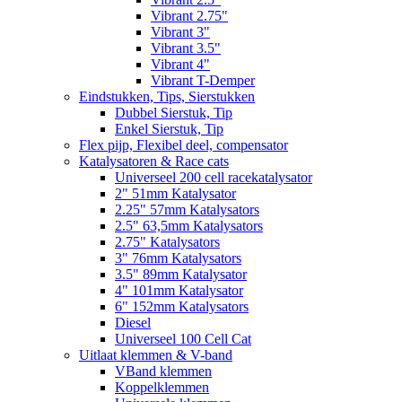
Vibrant 2.75"
Vibrant 3"
Vibrant 3.5"
Vibrant 4"
Vibrant T-Demper
Eindstukken, Tips, Sierstukken
Dubbel Sierstuk, Tip
Enkel Sierstuk, Tip
Flex pijp, Flexibel deel, compensator
Katalysatoren & Race cats
Universeel 200 cell racekatalysator
2" 51mm Katalysator
2.25" 57mm Katalysators
2.5" 63,5mm Katalysators
2.75" Katalysators
3" 76mm Katalysators
3.5" 89mm Katalysator
4" 101mm Katalysator
6" 152mm Katalysators
Diesel
Universeel 100 Cell Cat
Uitlaat klemmen & V-band
VBand klemmen
Koppelklemmen