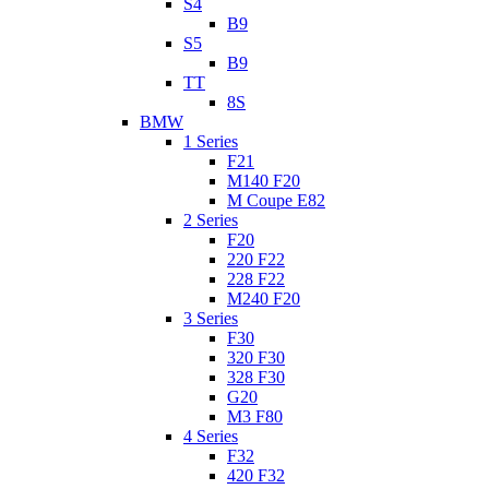
S4
B9
S5
B9
TT
8S
BMW
1 Series
F21
M140 F20
M Coupe E82
2 Series
F20
220 F22
228 F22
M240 F20
3 Series
F30
320 F30
328 F30
G20
M3 F80
4 Series
F32
420 F32