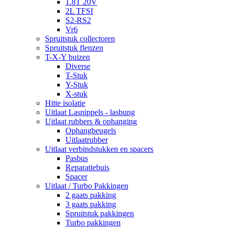
1.8T 20V
2L TFSI
S2-RS2
Vr6
Spruitstuk collectoren
Spruitstuk flenzen
T-X-Y buizen
Diverse
T-Stuk
Y-Stuk
X-stuk
Hitte isolatie
Uitlaat Lasnippels - lasbung
Uitlaat rubbers & ophanging
Ophangbeugels
Uitlaatrubber
Uitlaat verbindstukken en spacers
Pasbus
Reparatiebuis
Spacer
Uitlaat / Turbo Pakkingen
2 gaats pakking
3 gaats pakking
Spruitstuk pakkingen
Turbo pakkingen