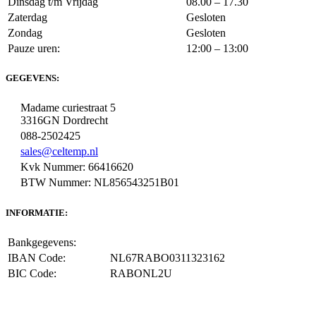
Dinsdag t/m Vrijdag
08.00 – 17.30
Zaterdag
Gesloten
Zondag
Gesloten
Pauze uren:
12:00 – 13:00
GEGEVENS:
Madame curiestraat 5
3316GN Dordrecht
088-2502425
sales@celtemp.nl
Kvk Nummer: 66416620
BTW Nummer: NL856543251B01
INFORMATIE:
Bankgegevens:
IBAN Code:
NL67RABO0311323162
BIC Code:
RABONL2U