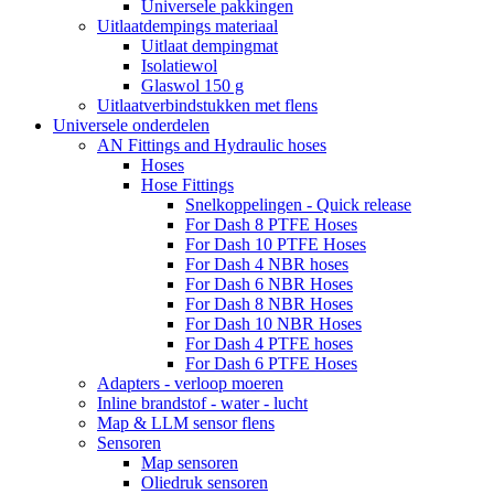
Universele pakkingen
Uitlaatdempings materiaal
Uitlaat dempingmat
Isolatiewol
Glaswol 150 g
Uitlaatverbindstukken met flens
Universele onderdelen
AN Fittings and Hydraulic hoses
Hoses
Hose Fittings
Snelkoppelingen - Quick release
For Dash 8 PTFE Hoses
For Dash 10 PTFE Hoses
For Dash 4 NBR hoses
For Dash 6 NBR Hoses
For Dash 8 NBR Hoses
For Dash 10 NBR Hoses
For Dash 4 PTFE hoses
For Dash 6 PTFE Hoses
Adapters - verloop moeren
Inline brandstof - water - lucht
Map & LLM sensor flens
Sensoren
Map sensoren
Oliedruk sensoren