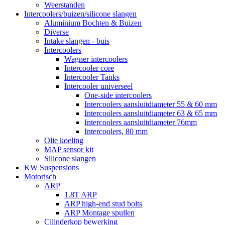
Weerstanden
Intercoolers/buizen/silicone slangen
Aluminium Bochten & Buizen
Diverse
Intake slangen - buis
Intercoolers
Wagner intercoolers
Intercooler core
Intercooler Tanks
Intercooler universeel
One-side intercoolers
Intercoolers aansluitdiameter 55 & 60 mm
Intercoolers aansluitdiameter 63 & 65 mm
Intercoolers aansluitdiameter 76mm
Intercoolers, 80 mm
Olie koeling
MAP sensor kit
Silicone slangen
KW Suspensions
Motorisch
ARP
1.8T ARP
ARP high-end stud bolts
ARP Montage spullen
Cilinderkop bewerking