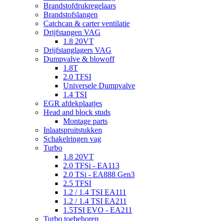
Brandstofdrukregelaars
Brandstofslangen
Catchcan & carter ventilatie
Drijfstangen VAG
1.8 20VT
Drijfstanglagers VAG
Dumpvalve & blowoff
1.8T
2.0 TFSI
Universele Dumpvalve
1.4 TSI
EGR afdekplaatjes
Head and block studs
Montage parts
Inlaatspruitstukken
Schakelringen vag
Turbo
1.8 20VT
2.0 TFSi - EA113
2.0 TSi - EA888 Gen3
2.5 TFSI
1.2 / 1.4 TSI EA111
1.2 / 1.4 TSI EA211
1.5TSI EVO - EA211
Turbo toebehoren