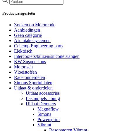
zoeken
Productcategorieën
Zoeken op Motorcode
Aanbiedingen
Geen categorie
Air intake systemen
Celtemp Engineering parts
Elektrisch
Intercoolers/buizen/silicone slangen
KW Suspensions
Motorisch
Vloeistoffen
Race onderdelen
Simons Sportuitlaten
Uitlaat & onderdelen
Uitlaat accessories
Las nippels - bung
Uitlaat Dempers
Magnaflow
Simons
Powersprint
Vibrant
Resonatoren Vibrant