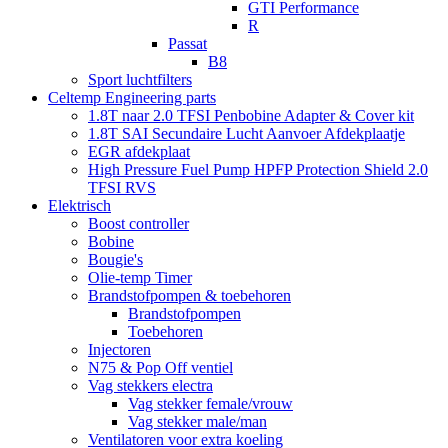
GTI Performance
R
Passat
B8
Sport luchtfilters
Celtemp Engineering parts
1.8T naar 2.0 TFSI Penbobine Adapter & Cover kit
1.8T SAI Secundaire Lucht Aanvoer Afdekplaatje
EGR afdekplaat
High Pressure Fuel Pump HPFP Protection Shield 2.0
TFSI RVS
Elektrisch
Boost controller
Bobine
Bougie's
Olie-temp Timer
Brandstofpompen & toebehoren
Brandstofpompen
Toebehoren
Injectoren
N75 & Pop Off ventiel
Vag stekkers electra
Vag stekker female/vrouw
Vag stekker male/man
Ventilatoren voor extra koeling