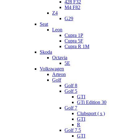
428 F32
M4 F82
Z4
G29
Seat
Leon
Cupra 1P
Cupra 5F
Cupra R 1M
Skoda
Octavia
5E
Volkswagen
Arteon
Golf
Golf 8
Golf 5
GTI
GTi Edition 30
Golf 7
Clubsport ( s )
GTI
R
Golf 7.5
GTI