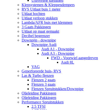
Universele klemmen
Klepsystemen & Kleppendempers
RVS Uitlaat buis 1 meter
Uitlaat bochten
Uitlaat verloop stukken
Lambda/AFR buis met klemmen
3 Gaats Pakkingen
Uitlaat op maat gemaakt
Decibel begrenzer
Downpijp - downpipe
Downpipe Audi
Audi A1 - Downpipe
Audi A3 - Downpipe
FWD - Voorwiel aangedreven
Audi 8L
VAG
Geperforeerde buis- RVS
Las & Turbo flenzen
Flenzen 2 gaats
Flenzen 3 gaats
Flenzen Spruitstukken/Downpipe
Olieleiding Pakkingen
Olieleiding Pakkingen
Performance Spruitstukken
2.5 TFSI