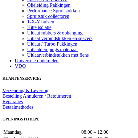
Olieleiding Pakkingen
Performance Spruitstukken
Spruitstuk collectoren
T-X-Y buizen
Hitte isolatie
Uitlaat rubbers & ophanging
Uitlaat verbindstukken en spacers
Uitlaat / Turbo Pakkingen
Uitlaatdempings materiaal
Uitlaatverbindstukken met flens
Universele onderdelen
VDO
KLANTENSERVICE:
Verzending & Levering
Bestelling Annuleren / Retourneren
Reparaties
Betaalmethodes
OPENINGSTIJDEN:
Maandag
08.00 – 12.00