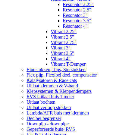
Resonator 2.25"
Resonator 2.5"
Resonator 3"
Resonator 3.5"
Resonator 4"
Vibrant 2.25"
Vibrant 2.5"
Vibrant 2.75"
Vibrant 3"
Vibrant 3.5"
Vibrant 4"
Vibrant T-Demper
Eindstukken, Tips, Sierstukken
Flex pijp, Flexibel deel, compensator
Katalysatoren & Race cats
Uitlaat klemmen & V-band
Klepsystemen & Kleppendempers
RVS Uitlaat buis 1 meter
Uitlaat bochten
Uitlaat verloop stukken
Lambda/AFR buis met klemmen
Decibel begrenzer
Downpijp - downpipe
Geperforeerde buis- RVS
Las & Turbo flenzen