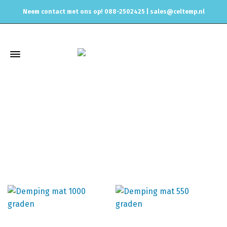
Neem contact met ons op! 088-2502425 |
sales@celtemp.nl
Uitlaat dempingmat
Home
Uitlaat & onderdelen
Uitlaatdempings materiaal
Uitlaat dempingmat