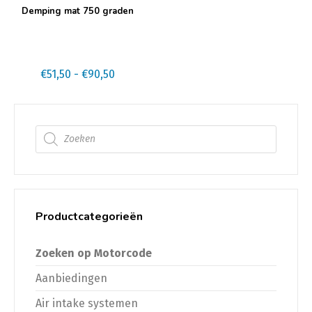
Dit
Demping mat 750 graden
product
heeft
meerdere
variaties.
Prijsklasse:
€
51,50
-
€
90,50
Deze
€51,50
optie
tot
kan
€90,50
Producten zoeken
gekozen
worden
op
de
productpagina
Productcategorieën
Zoeken op Motorcode
Aanbiedingen
Air intake systemen