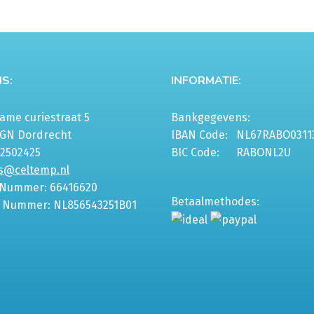
S:
INFORMATIE:
me curiestraat 5
Bankgegevens:
6GN Dordrecht
IBAN Code:
NL67RABO0311
-2502425
BIC Code:
RABONL2U
s@celtemp.nl
 Nummer: 66416620
Betaalmethodes:
 Nummer: NL856543251B01