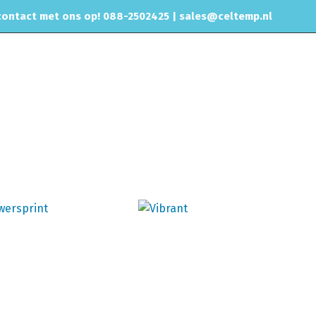
ontact met ons op! 088-2502425 |
sales@celtemp.nl
NTACT
Home
Uitlaat & onderdelen
Uitlaat Dempers