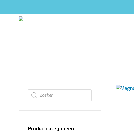
HOME
WEBSHOP
ONDERHOUD & APK
Uitlaat Dempers
Producten zoeken
Productcategorieën