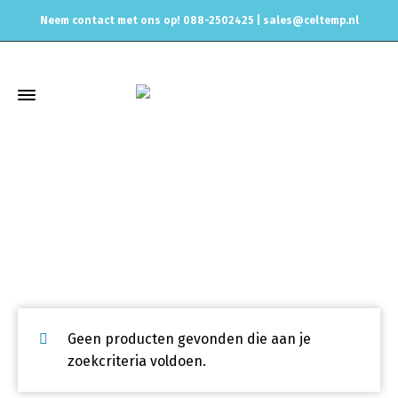
Neem contact met ons op! 088-2502425 |
sales@celtemp.nl
Uitlaat Lasnippels - lasbung
Home
Uitlaat & onderdelen
Uitlaat Lasnippels - lasbung
Geen producten gevonden die aan je
zoekcriteria voldoen.