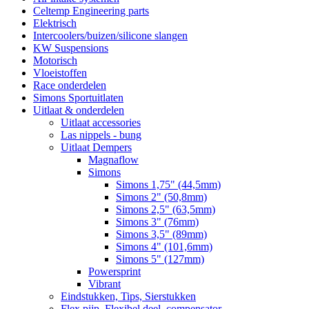
Celtemp Engineering parts
Elektrisch
Intercoolers/buizen/silicone slangen
KW Suspensions
Motorisch
Vloeistoffen
Race onderdelen
Simons Sportuitlaten
Uitlaat & onderdelen
Uitlaat accessories
Las nippels - bung
Uitlaat Dempers
Magnaflow
Simons
Simons 1,75" (44,5mm)
Simons 2" (50,8mm)
Simons 2,5" (63,5mm)
Simons 3" (76mm)
Simons 3,5" (89mm)
Simons 4" (101,6mm)
Simons 5" (127mm)
Powersprint
Vibrant
Eindstukken, Tips, Sierstukken
Flex pijp, Flexibel deel, compensator