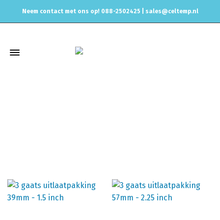
Neem contact met ons op! 088-2502425 |
sales@celtemp.nl
3 gaats pakking
Home
Uitlaat & onderdelen
Uitlaat / Turbo Pakkingen
3
gaats pakking