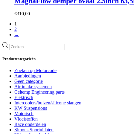
MagnaFlow demper ovaal 2.5inch 63,5
€
310,00
1
2
→
Producten
zoeken
Productcategorieën
Zoeken op Motorcode
Aanbiedingen
Geen categorie
Air intake systemen
Celtemp Engineering parts
Elektrisch
Intercoolers/buizen/silicone slangen
KW Suspensions
Motorisch
Vloeistoffen
Race onderdelen
Simons Sportuitlaten