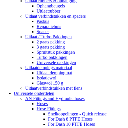
Uitlaat rubbers & ophanging
Ophangbeugels
Uitlaatrubber
Uitlaat verbindstukken en spacers
Pasbus
Reparatiebuis
Spacer
Uitlaat / Turbo Pakkingen
2 gaats pakking
3 gaats pakking
Spruitstuk pakkingen
Turbo pakkingen
Universele pakkingen
Uitlaatdempings materiaal
Uitlaat dempingmat
Isolatiewol
Glaswol 150 g
Uitlaatverbindstukken met flens
Universele onderdelen
AN Fittings and Hydraulic hoses
Hoses
Hose Fittings
Snelkoppelingen - Quick release
For Dash 8 PTFE Hoses
For Dash 10 PTFE Hoses