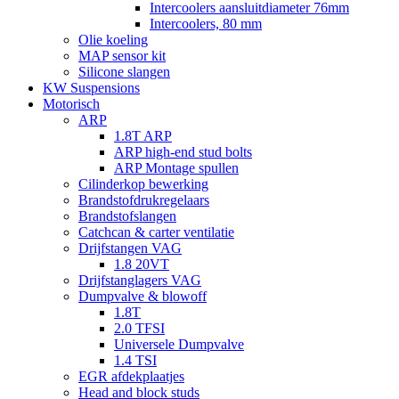
Intercoolers aansluitdiameter 76mm
Intercoolers, 80 mm
Olie koeling
MAP sensor kit
Silicone slangen
KW Suspensions
Motorisch
ARP
1.8T ARP
ARP high-end stud bolts
ARP Montage spullen
Cilinderkop bewerking
Brandstofdrukregelaars
Brandstofslangen
Catchcan & carter ventilatie
Drijfstangen VAG
1.8 20VT
Drijfstanglagers VAG
Dumpvalve & blowoff
1.8T
2.0 TFSI
Universele Dumpvalve
1.4 TSI
EGR afdekplaatjes
Head and block studs