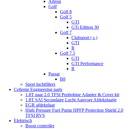
Arteon
Golf
Golf 8
Golf 5
GTI
GTi Edition 30
Golf 7
Clubsport ( s )
GTI
R
Golf 7.5
GTI
GTI Performance
R
Passat
B8
Sport luchtfilters
Celtemp Engineering parts
1.8T naar 2.0 TFSI Penbobine Adapter & Cover kit
1.8T SAI Secundaire Lucht Aanvoer Afdekplaatje
EGR afdekplaat
High Pressure Fuel Pump HPFP Protection Shield 2.0
TFSI RVS
Elektrisch
Boost controller