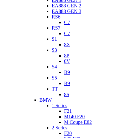
EA888 GEN 1
EA888 GEN 2
EA888 GEN 3
RS6
C7
RS7
C7
S1
8X
S3
8P
8V
S4
B9
S5
B9
TT
8S
BMW
1 Series
F21
M140 F20
M Coupe E82
2 Series
F20