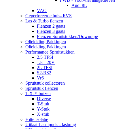
FWD - Voorwiel aangedreven
Audi 8L
VAG
Geperforeerde buis- RVS
Las & Turbo flenzen
Flenzen 2 gaats
Flenzen 3 gaats
Flenzen Spruitstukken/Downpipe
Olieleiding Pakkingen
Olieleiding Pakkingen
Performance Spruitstukken
2.5 TFSI
1.8T 20V
2L TFSI
S2-RS2
Vr6
Spruitstuk collectoren
Spruitstuk flenzen
T-X-Y buizen
Diverse
T-Stuk
Y-Stuk
X-stuk
Hitte isolatie
Uitlaat Lasnippels - lasbung