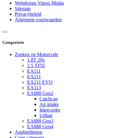
Webdesign Vanoo Media
Sitemap
Privacybeleid
Algemene voorwaarden
Categorieën
Zoeken op Motorcode
1.8T 20v
2.5 TFSI
EA111
EA211
EA211 EVO
EA113
EA888 Gen2
Catchcan
Air intake
Intercooler
Uitlaat
EA888 Gen3
EA888 Gen4
Aanbiedingen
Geen categorie