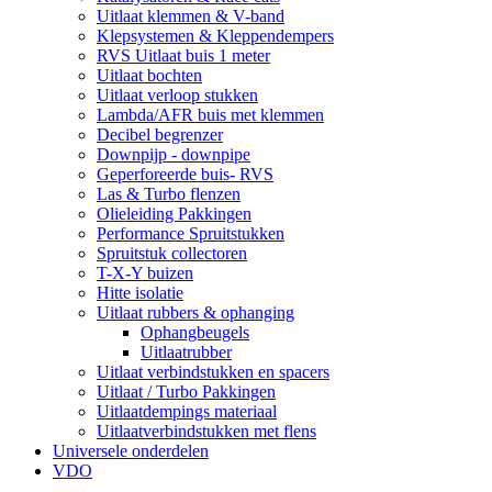
Uitlaat klemmen & V-band
Klepsystemen & Kleppendempers
RVS Uitlaat buis 1 meter
Uitlaat bochten
Uitlaat verloop stukken
Lambda/AFR buis met klemmen
Decibel begrenzer
Downpijp - downpipe
Geperforeerde buis- RVS
Las & Turbo flenzen
Olieleiding Pakkingen
Performance Spruitstukken
Spruitstuk collectoren
T-X-Y buizen
Hitte isolatie
Uitlaat rubbers & ophanging
Ophangbeugels
Uitlaatrubber
Uitlaat verbindstukken en spacers
Uitlaat / Turbo Pakkingen
Uitlaatdempings materiaal
Uitlaatverbindstukken met flens
Universele onderdelen
VDO