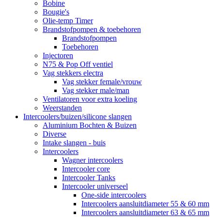
Bobine
Bougie's
Olie-temp Timer
Brandstofpompen & toebehoren
Brandstofpompen
Toebehoren
Injectoren
N75 & Pop Off ventiel
Vag stekkers electra
Vag stekker female/vrouw
Vag stekker male/man
Ventilatoren voor extra koeling
Weerstanden
Intercoolers/buizen/silicone slangen
Aluminium Bochten & Buizen
Diverse
Intake slangen - buis
Intercoolers
Wagner intercoolers
Intercooler core
Intercooler Tanks
Intercooler universeel
One-side intercoolers
Intercoolers aansluitdiameter 55 & 60 mm
Intercoolers aansluitdiameter 63 & 65 mm