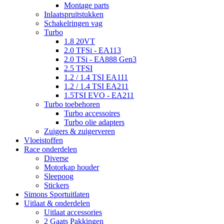
Montage parts
Inlaatspruitstukken
Schakelringen vag
Turbo
1.8 20VT
2.0 TFSi - EA113
2.0 TSi - EA888 Gen3
2.5 TFSI
1.2 / 1.4 TSI EA111
1.2 / 1.4 TSI EA211
1.5TSI EVO - EA211
Turbo toebehoren
Turbo accessoires
Turbo olie adapters
Zuigers & zuigerveren
Vloeistoffen
Race onderdelen
Diverse
Motorkap houder
Sleepoog
Stickers
Simons Sportuitlaten
Uitlaat & onderdelen
Uitlaat accessories
2 Gaats Pakkingen