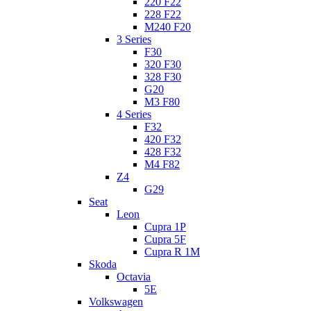
220 F22
228 F22
M240 F20
3 Series
F30
320 F30
328 F30
G20
M3 F80
4 Series
F32
420 F32
428 F32
M4 F82
Z4
G29
Seat
Leon
Cupra 1P
Cupra 5F
Cupra R 1M
Skoda
Octavia
5E
Volkswagen