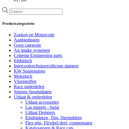
Producten
zoeken
Productcategorieën
Zoeken op Motorcode
Aanbiedingen
Geen categorie
Air intake systemen
Celtemp Engineering parts
Elektrisch
Intercoolers/buizen/silicone slangen
KW Suspensions
Motorisch
Vloeistoffen
Race onderdelen
Simons Sportuitlaten
Uitlaat & onderdelen
Uitlaat accessories
Las nippels - bung
Uitlaat Dempers
Eindstukken, Tips, Sierstukken
Flex pijp, Flexibel deel, compensator
Katalysatoren & Race cats