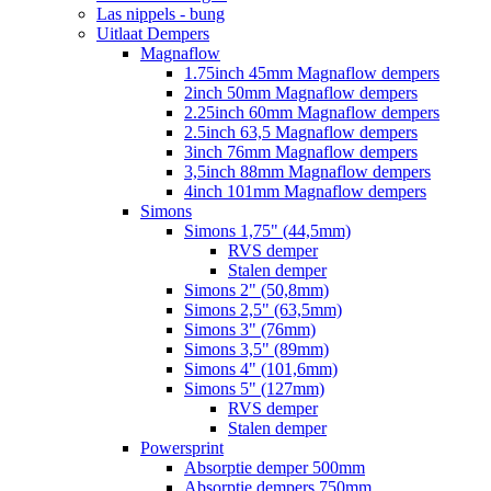
Las nippels - bung
Uitlaat Dempers
Magnaflow
1.75inch 45mm Magnaflow dempers
2inch 50mm Magnaflow dempers
2.25inch 60mm Magnaflow dempers
2.5inch 63,5 Magnaflow dempers
3inch 76mm Magnaflow dempers
3,5inch 88mm Magnaflow dempers
4inch 101mm Magnaflow dempers
Simons
Simons 1,75" (44,5mm)
RVS demper
Stalen demper
Simons 2" (50,8mm)
Simons 2,5" (63,5mm)
Simons 3" (76mm)
Simons 3,5" (89mm)
Simons 4" (101,6mm)
Simons 5" (127mm)
RVS demper
Stalen demper
Powersprint
Absorptie demper 500mm
Absorptie dempers 750mm