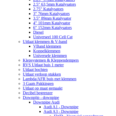
2.5" 63,5mm Katalysators
2.75" Katalysators
3" 76mm Katalysators
3.5" 89mm Katalysator
4" 101mm Katalysator
6" 152mm Katalysators
Diesel
Universeel 100 Cell Cat
Uitlaat klemmen & V-band
VBand klemmen
Koppelklemmen
Universele klemmen
Klepsystemen & Kleppendempers
RVS Uitlaat buis 1 meter
Uitlaat bochten
Uitlaat verloop stukken
Lambda/AFR buis met klemmen
3 Gaats Pakkingen
Uitlaat op maat gemaakt
Decibel begrenzer
Downpijp - downpipe
Downpipe Audi
Audi A1 - Downpipe
Audi A3 - Downpipe