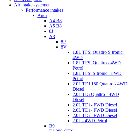
Air intake systemen
Performance intakes
Audi
A4 B8
A5 B8
8J
A3
8P
8V
1.8L TFSi Quattro S-tronic -
4WD
1.8L TFSi Quattro - 4WD
Petrol
1.8L TFSi S-tronic - FWD
Petrol
2.0L TDI 150 Quattro - 4WD
Diesel
2.0L TDi Quattro - 4WD
Diesel
2.0L TDi - FWD Diesel
2.0L TDi - FWD Diesel
2.0L TDi - FWD Diesel
2.0L - 4WD Petrol
B9