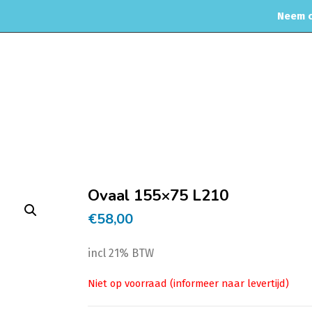
Neem c
MOTORREINIGING
CHIPTUNING
RVS UITLAAT SYSTEEM
CO
Home
Uitlaat & onderdelen
Eindstuk
Ovaal 155×75 L210
€
58,00
incl 21% BTW