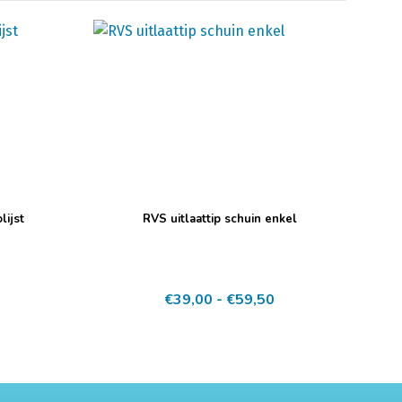
Dit
lijst
RVS uitlaattip schuin enkel
product
heeft
meerdere
Prijsklasse:
€
39,00
-
€
59,50
variaties.
€39,00
Deze
tot
optie
€59,50
kan
gekozen