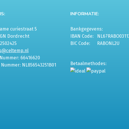
S:
INFORMATIE:
me curiestraat 5
Bankgegevens:
6GN Dordrecht
IBAN Code:
NL67RABO0311
-2502425
BIC Code:
RABONL2U
s@celtemp.nl
 Nummer: 66416620
Betaalmethodes:
 Nummer: NL856543251B01