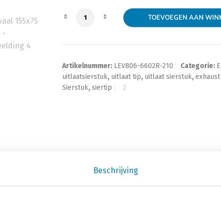
Ovaal 155x75 L210 aantal
TOEVOEGEN AAN WIN
Artikelnummer:
LEV806-6602R-210
Categorie:
E
uitlaatsierstuk
,
uitlaat tip
,
uitlaat sierstuk
,
exhaust
Sierstuk
,
siertip
Beschrijving