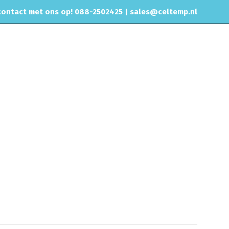
ontact met ons op! 088-2502425 |
sales@celtemp.nl
NTACT
ken, Tips, Sierstukken
Enkel Sierstuk, Tip
Ovaal 155×75 L210