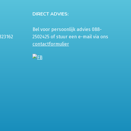
worden
op
DIRECT ADVIES:
de
productpagina
Bel voor persoonlijk advies 088-
323162
2502425 of stuur een e-mail via ons
contactformulier