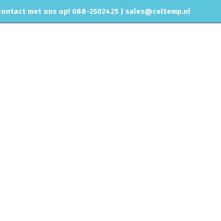
ontact met ons op! 088-2502425 |
sales@celtemp.nl
CHIPTUNING
RVS UITLAAT SYSTEEM
CONTACT
nderdelen
Katalysatoren & Race cats
4" 101mm Katalysator