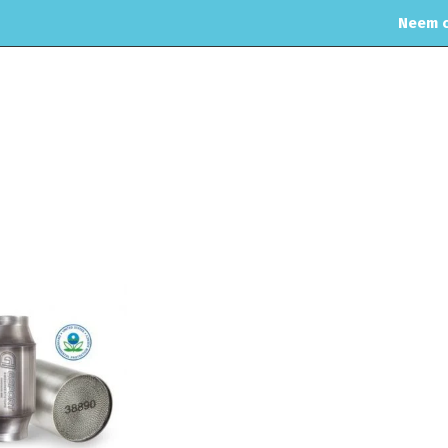
Neem c
OME
WEBSHOP
ONDERHOUD & APK
MOTORREINIGING
r
Home
Uitlaat & o