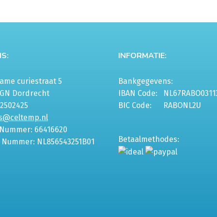
S:
INFORMATIE:
me curiestraat 5
Bankgegevens:
6GN Dordrecht
IBAN Code:
NL67RABO0311
-2502425
BIC Code:
RABONL2U
s@celtemp.nl
 Nummer: 66416620
Betaalmethodes:
 Nummer: NL856543251B01