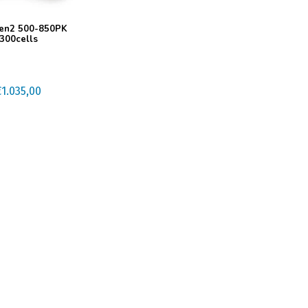
Gen2 500-850PK
300cells
€
1.035,00