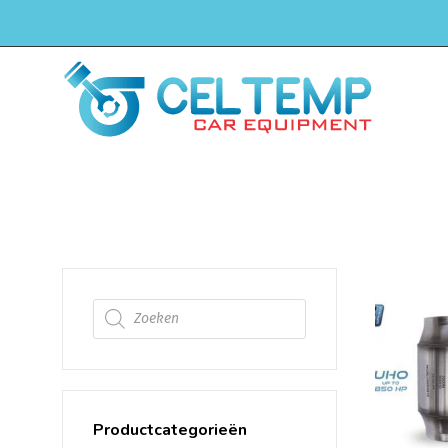
H
4" 101mm Katalysato
Producten zoeken
Productcategorieën