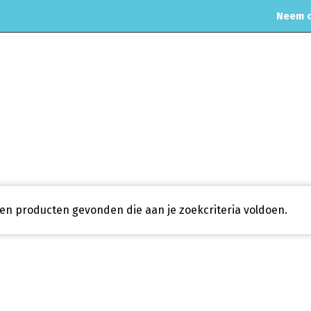
Neem c
MOTORREINIGING
CHIPTUNING
RVS UITLAAT SYSTEEM
CO
Home
en producten gevonden die aan je zoekcriteria voldoen.