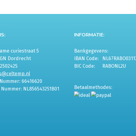
S:
INFORMATIE:
me curiestraat 5
Bankgegevens:
6GN Dordrecht
IBAN Code:
NL67RABO0311
-2502425
BIC Code:
RABONL2U
s@celtemp.nl
 Nummer: 66416620
Betaalmethodes:
 Nummer: NL856543251B01