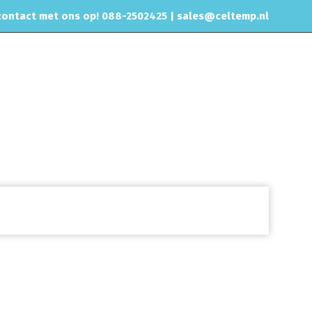
ontact met ons op! 088-2502425 |
sales@celtemp.nl
NTACT
Air intake systemen
Performance intakes
Audi
RS6
C7