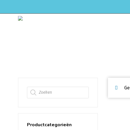
HOME
WEBSHOP
ONDERHOUD & APK
C7
Ge
Producten zoeken
Productcategorieën