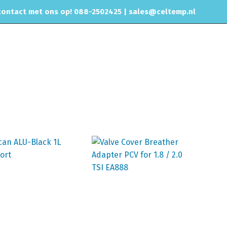
ontact met ons op! 088-2502425 |
sales@celtemp.nl
NTACT
Home
Motorisch
Catchcan & carter ventilatie