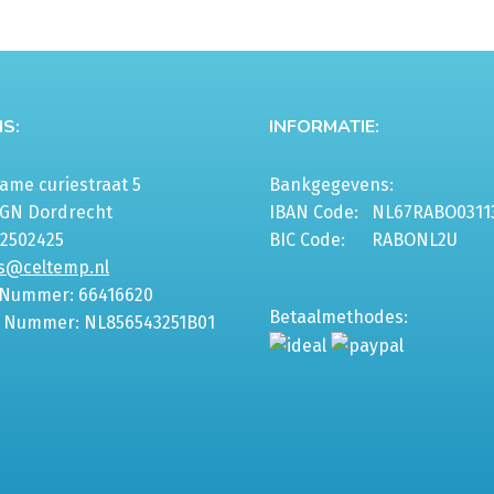
S:
INFORMATIE:
me curiestraat 5
Bankgegevens:
6GN Dordrecht
IBAN Code:
NL67RABO0311
-2502425
BIC Code:
RABONL2U
s@celtemp.nl
 Nummer: 66416620
Betaalmethodes:
 Nummer: NL856543251B01