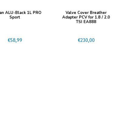
Dit
an ALU-Black 1L PRO
Valve Cover Breather
product
Sport
Adapter PCV for 1.8 / 2.0
TSI EA888
heeft
meerdere
variaties.
€
58,99
€
230,00
Deze
optie
kan
gekozen
worden
op
de
productpagina