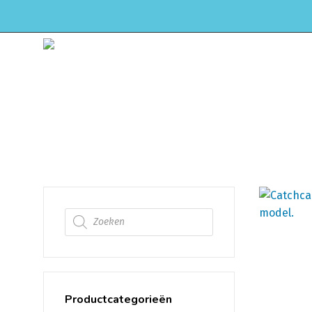
HOME
WEBSHOP
ONDERHOUD & APK
Catchcan & carter vent
Producten zoeken
Productcategorieën