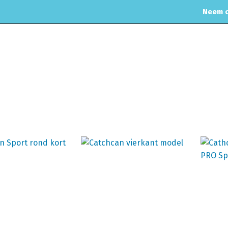
Neem c
MOTORREINIGING
CHIPTUNING
RVS UITLAAT SYSTEEM
CO
ilatie