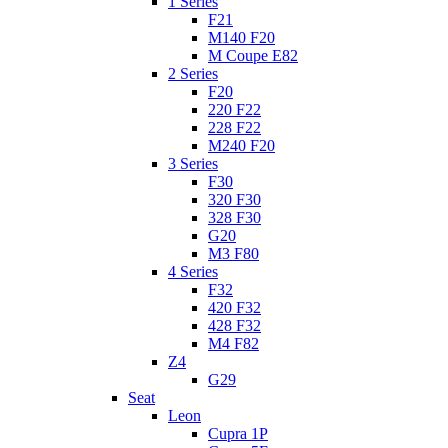
1 Series
F21
M140 F20
M Coupe E82
2 Series
F20
220 F22
228 F22
M240 F20
3 Series
F30
320 F30
328 F30
G20
M3 F80
4 Series
F32
420 F32
428 F32
M4 F82
Z4
G29
Seat
Leon
Cupra 1P