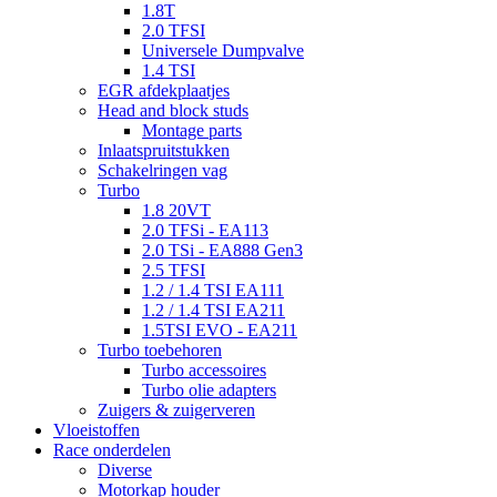
1.8T
2.0 TFSI
Universele Dumpvalve
1.4 TSI
EGR afdekplaatjes
Head and block studs
Montage parts
Inlaatspruitstukken
Schakelringen vag
Turbo
1.8 20VT
2.0 TFSi - EA113
2.0 TSi - EA888 Gen3
2.5 TFSI
1.2 / 1.4 TSI EA111
1.2 / 1.4 TSI EA211
1.5TSI EVO - EA211
Turbo toebehoren
Turbo accessoires
Turbo olie adapters
Zuigers & zuigerveren
Vloeistoffen
Race onderdelen
Diverse
Motorkap houder