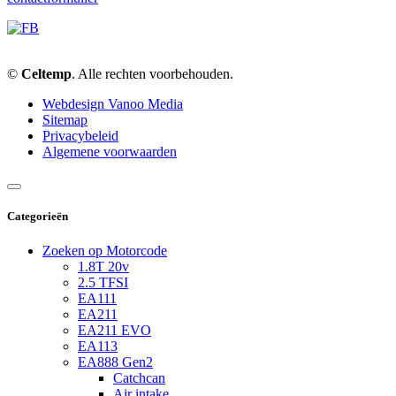
©
Celtemp
. Alle rechten voorbehouden.
Webdesign Vanoo Media
Sitemap
Privacybeleid
Algemene voorwaarden
Categorieën
Zoeken op Motorcode
1.8T 20v
2.5 TFSI
EA111
EA211
EA211 EVO
EA113
EA888 Gen2
Catchcan
Air intake