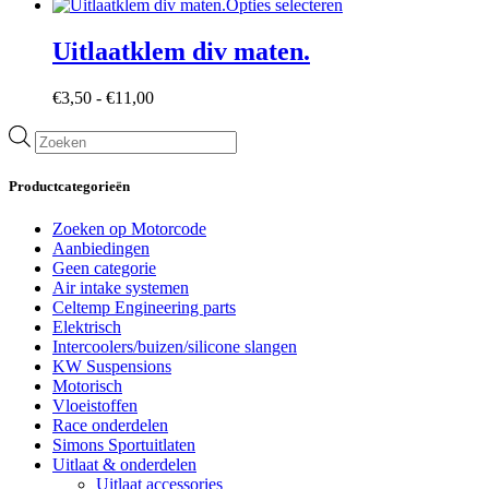
€11,00
Dit
Opties selecteren
optie
tot
product
kan
€22,00
heeft
Uitlaatklem div maten.
gekozen
meerdere
worden
variaties.
op
Prijsklasse:
€
3,50
-
€
11,00
Deze
de
€3,50
optie
productpa
Producten
tot
kan
zoeken
€11,00
gekozen
worden
Productcategorieën
op
de
Zoeken op Motorcode
productpagina
Aanbiedingen
Geen categorie
Air intake systemen
Celtemp Engineering parts
Elektrisch
Intercoolers/buizen/silicone slangen
KW Suspensions
Motorisch
Vloeistoffen
Race onderdelen
Simons Sportuitlaten
Uitlaat & onderdelen
Uitlaat accessories