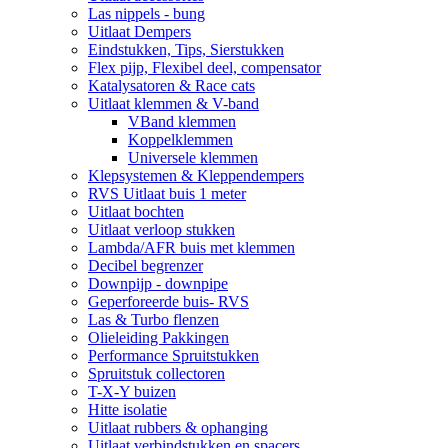
Las nippels - bung
Uitlaat Dempers
Eindstukken, Tips, Sierstukken
Flex pijp, Flexibel deel, compensator
Katalysatoren & Race cats
Uitlaat klemmen & V-band
VBand klemmen
Koppelklemmen
Universele klemmen
Klepsystemen & Kleppendempers
RVS Uitlaat buis 1 meter
Uitlaat bochten
Uitlaat verloop stukken
Lambda/AFR buis met klemmen
Decibel begrenzer
Downpijp - downpipe
Geperforeerde buis- RVS
Las & Turbo flenzen
Olieleiding Pakkingen
Performance Spruitstukken
Spruitstuk collectoren
T-X-Y buizen
Hitte isolatie
Uitlaat rubbers & ophanging
Uitlaat verbindstukken en spacers