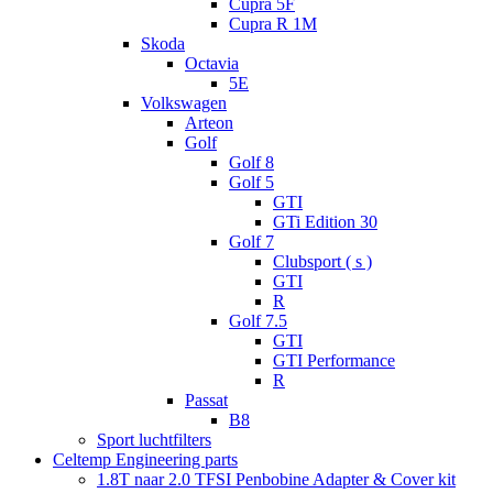
Cupra 5F
Cupra R 1M
Skoda
Octavia
5E
Volkswagen
Arteon
Golf
Golf 8
Golf 5
GTI
GTi Edition 30
Golf 7
Clubsport ( s )
GTI
R
Golf 7.5
GTI
GTI Performance
R
Passat
B8
Sport luchtfilters
Celtemp Engineering parts
1.8T naar 2.0 TFSI Penbobine Adapter & Cover kit