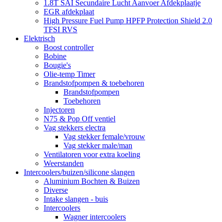
1.8T SAI Secundaire Lucht Aanvoer Afdekplaatje
EGR afdekplaat
High Pressure Fuel Pump HPFP Protection Shield 2.0
TFSI RVS
Elektrisch
Boost controller
Bobine
Bougie's
Olie-temp Timer
Brandstofpompen & toebehoren
Brandstofpompen
Toebehoren
Injectoren
N75 & Pop Off ventiel
Vag stekkers electra
Vag stekker female/vrouw
Vag stekker male/man
Ventilatoren voor extra koeling
Weerstanden
Intercoolers/buizen/silicone slangen
Aluminium Bochten & Buizen
Diverse
Intake slangen - buis
Intercoolers
Wagner intercoolers