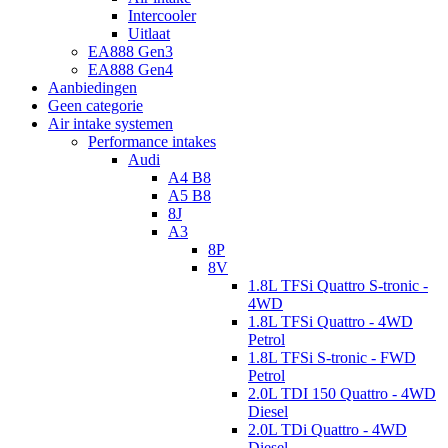
Intercooler
Uitlaat
EA888 Gen3
EA888 Gen4
Aanbiedingen
Geen categorie
Air intake systemen
Performance intakes
Audi
A4 B8
A5 B8
8J
A3
8P
8V
1.8L TFSi Quattro S-tronic -
4WD
1.8L TFSi Quattro - 4WD
Petrol
1.8L TFSi S-tronic - FWD
Petrol
2.0L TDI 150 Quattro - 4WD
Diesel
2.0L TDi Quattro - 4WD
Diesel