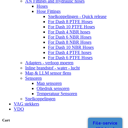
AN Fittings and Hydraulic hoses
Hoses
Hose Fittings
Snelkoppelingen - Quick release
For Dash 8 PTFE Hoses
For Dash 10 PTFE Hoses
For Dash 4 NBR hoses
For Dash 6 NBR Hoses
For Dash 8 NBR Hoses
For Dash 10 NBR Hoses
For Dash 4 PTFE hoses
For Dash 6 PTFE Hoses
Adapters - verloop moeren
Inline brandstof - water - lucht
Map & LLM sensor flens
Sensoren
Map sensoren
Oliedruk sensoren
Temperatuur Sensoren
Snelkoppelingen
VAG stekkers
VDO
Cart
File-service