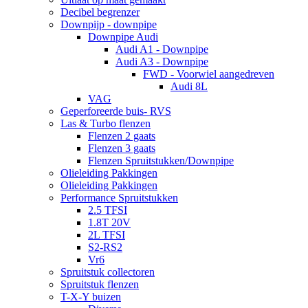
Decibel begrenzer
Downpijp - downpipe
Downpipe Audi
Audi A1 - Downpipe
Audi A3 - Downpipe
FWD - Voorwiel aangedreven
Audi 8L
VAG
Geperforeerde buis- RVS
Las & Turbo flenzen
Flenzen 2 gaats
Flenzen 3 gaats
Flenzen Spruitstukken/Downpipe
Olieleiding Pakkingen
Olieleiding Pakkingen
Performance Spruitstukken
2.5 TFSI
1.8T 20V
2L TFSI
S2-RS2
Vr6
Spruitstuk collectoren
Spruitstuk flenzen
T-X-Y buizen