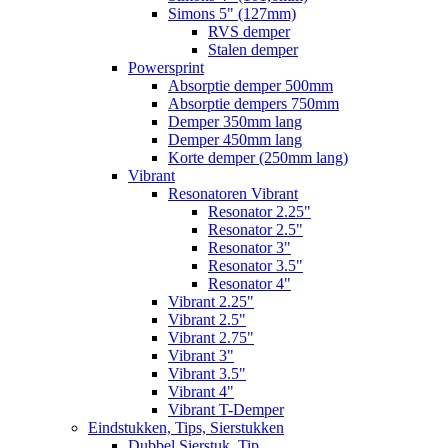
Simons 5" (127mm)
RVS demper
Stalen demper
Powersprint
Absorptie demper 500mm
Absorptie dempers 750mm
Demper 350mm lang
Demper 450mm lang
Korte demper (250mm lang)
Vibrant
Resonatoren Vibrant
Resonator 2.25"
Resonator 2.5"
Resonator 3"
Resonator 3.5"
Resonator 4"
Vibrant 2.25"
Vibrant 2.5"
Vibrant 2.75"
Vibrant 3"
Vibrant 3.5"
Vibrant 4"
Vibrant T-Demper
Eindstukken, Tips, Sierstukken
Dubbel Sierstuk, Tip