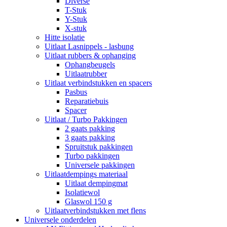
Diverse
T-Stuk
Y-Stuk
X-stuk
Hitte isolatie
Uitlaat Lasnippels - lasbung
Uitlaat rubbers & ophanging
Ophangbeugels
Uitlaatrubber
Uitlaat verbindstukken en spacers
Pasbus
Reparatiebuis
Spacer
Uitlaat / Turbo Pakkingen
2 gaats pakking
3 gaats pakking
Spruitstuk pakkingen
Turbo pakkingen
Universele pakkingen
Uitlaatdempings materiaal
Uitlaat dempingmat
Isolatiewol
Glaswol 150 g
Uitlaatverbindstukken met flens
Universele onderdelen