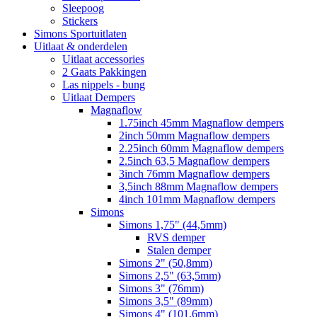
Sleepoog
Stickers
Simons Sportuitlaten
Uitlaat & onderdelen
Uitlaat accessories
2 Gaats Pakkingen
Las nippels - bung
Uitlaat Dempers
Magnaflow
1.75inch 45mm Magnaflow dempers
2inch 50mm Magnaflow dempers
2.25inch 60mm Magnaflow dempers
2.5inch 63,5 Magnaflow dempers
3inch 76mm Magnaflow dempers
3,5inch 88mm Magnaflow dempers
4inch 101mm Magnaflow dempers
Simons
Simons 1,75" (44,5mm)
RVS demper
Stalen demper
Simons 2" (50,8mm)
Simons 2,5" (63,5mm)
Simons 3" (76mm)
Simons 3,5" (89mm)
Simons 4" (101,6mm)