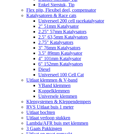
Enkel Sierstuk, Tip
Flex pijp, Flexibel deel, compensator
Katalysatoren & Race cats
Universeel 200 cell racekatalysator
2" 51mm Katalysator
2.25" 57mm Katalysators
2.5" 63,5mm Katalysators
2.75" Katalysators
3" 76mm Katalysators
3.5" 89mm Katalysator
4" 101mm Katalysator
6" 152mm Katalysators
Diesel
Universeel 100 Cell Cat
Uitlaat klemmen & V-band
VBand klemmen
Koppelklemmen
Universele klemmen
Klepsystemen & Kleppendempers
RVS Uitlaat buis 1 meter
Uitlaat bochten
Uitlaat verloop stukken
Lambda/AFR buis met klemmen
3 Gaats Pakkingen
Uitlaat op maat gemaakt