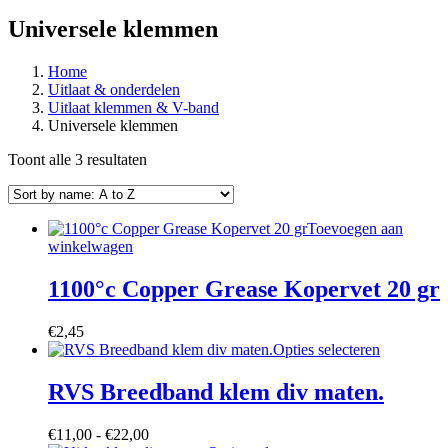
Universele klemmen
Home
Uitlaat & onderdelen
Uitlaat klemmen & V-band
Universele klemmen
Toont alle 3 resultaten
Toevoegen aan
winkelwagen
1100°c Copper Grease Kopervet 20 gr
€
2,45
Dit
Opties selecteren
product
heeft
RVS Breedband klem div maten.
meerdere
variaties.
Prijsklasse:
€
11,00
-
€
22,00
Deze