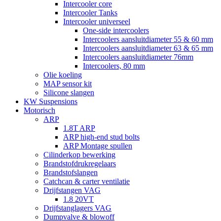
Intercooler core
Intercooler Tanks
Intercooler universeel
One-side intercoolers
Intercoolers aansluitdiameter 55 & 60 mm
Intercoolers aansluitdiameter 63 & 65 mm
Intercoolers aansluitdiameter 76mm
Intercoolers, 80 mm
Olie koeling
MAP sensor kit
Silicone slangen
KW Suspensions
Motorisch
ARP
1.8T ARP
ARP high-end stud bolts
ARP Montage spullen
Cilinderkop bewerking
Brandstofdrukregelaars
Brandstofslangen
Catchcan & carter ventilatie
Drijfstangen VAG
1.8 20VT
Drijfstanglagers VAG
Dumpvalve & blowoff