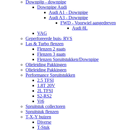
Downpijp - downpipe
Downpipe Audi
Audi A1 - Downpipe
Audi A3 - Downpipe
FWD - Voorwiel aangedreven
Audi 8L
VAG
Geperforeerde buis- RVS
Las & Turbo flenzen
Flenzen 2 gaats
Flenzen 3 gaats
Flenzen Spruitstukken/Downpipe
Olieleiding Pakkingen
Olieleiding Pakkingen
Performance Spruitstukken
2.5 TFSI
1.8T 20V
2L TFSI
S2-RS2
Vr6
Spruitstuk collectoren
Spruitstuk flenzen
T-X-Y buizen
Diverse
T-Stuk