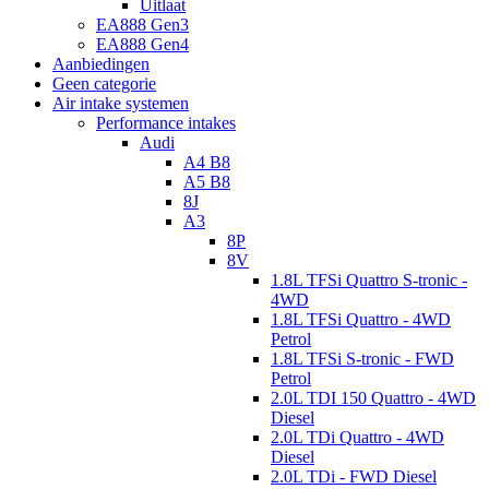
Uitlaat
EA888 Gen3
EA888 Gen4
Aanbiedingen
Geen categorie
Air intake systemen
Performance intakes
Audi
A4 B8
A5 B8
8J
A3
8P
8V
1.8L TFSi Quattro S-tronic -
4WD
1.8L TFSi Quattro - 4WD
Petrol
1.8L TFSi S-tronic - FWD
Petrol
2.0L TDI 150 Quattro - 4WD
Diesel
2.0L TDi Quattro - 4WD
Diesel
2.0L TDi - FWD Diesel