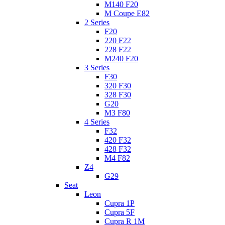
M140 F20
M Coupe E82
2 Series
F20
220 F22
228 F22
M240 F20
3 Series
F30
320 F30
328 F30
G20
M3 F80
4 Series
F32
420 F32
428 F32
M4 F82
Z4
G29
Seat
Leon
Cupra 1P
Cupra 5F
Cupra R 1M