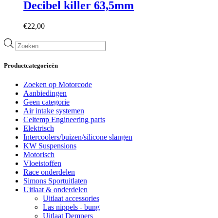
Decibel killer 63,5mm
€
22,00
Producten
zoeken
Productcategorieën
Zoeken op Motorcode
Aanbiedingen
Geen categorie
Air intake systemen
Celtemp Engineering parts
Elektrisch
Intercoolers/buizen/silicone slangen
KW Suspensions
Motorisch
Vloeistoffen
Race onderdelen
Simons Sportuitlaten
Uitlaat & onderdelen
Uitlaat accessories
Las nippels - bung
Uitlaat Dempers