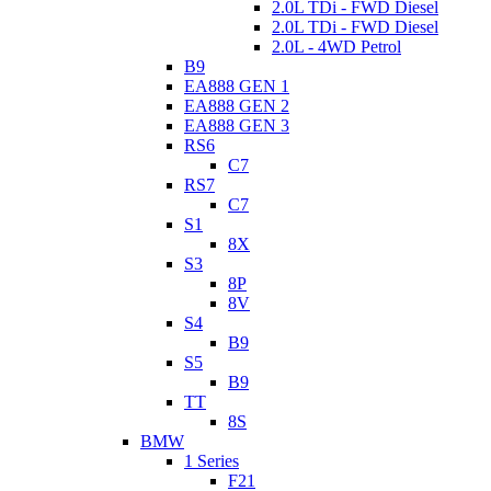
2.0L TDi - FWD Diesel
2.0L TDi - FWD Diesel
2.0L - 4WD Petrol
B9
EA888 GEN 1
EA888 GEN 2
EA888 GEN 3
RS6
C7
RS7
C7
S1
8X
S3
8P
8V
S4
B9
S5
B9
TT
8S
BMW
1 Series
F21