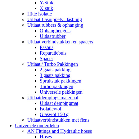
Y-Stuk
X-stuk
Hitte isolatie
Uitlaat Lasnippels - lasbung
Uitlaat rubbers & ophanging
Ophangbeugels
Uitlaatrubber
Uitlaat verbindstukken en spacers
Pasbus
Reparatiebuis
Spacer
Uitlaat / Turbo Pakkingen
2 gaats pakking
3 gaats pakking
Spruitstuk pakkingen
Turbo pakkingen
Universele pakkingen
Uitlaatdempings materiaal
Uitlaat dempingmat
Isolatiewol
Glaswol 150 g
Uitlaatverbindstukken met flens
Universele onderdelen
AN Fittings and Hydraulic hoses
Hoses