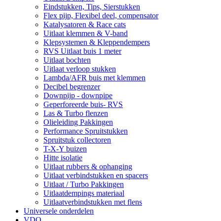
Eindstukken, Tips, Sierstukken
Flex pijp, Flexibel deel, compensator
Katalysatoren & Race cats
Uitlaat klemmen & V-band
Klepsystemen & Kleppendempers
RVS Uitlaat buis 1 meter
Uitlaat bochten
Uitlaat verloop stukken
Lambda/AFR buis met klemmen
Decibel begrenzer
Downpijp - downpipe
Geperforeerde buis- RVS
Las & Turbo flenzen
Olieleiding Pakkingen
Performance Spruitstukken
Spruitstuk collectoren
T-X-Y buizen
Hitte isolatie
Uitlaat rubbers & ophanging
Uitlaat verbindstukken en spacers
Uitlaat / Turbo Pakkingen
Uitlaatdempings materiaal
Uitlaatverbindstukken met flens
Universele onderdelen
VDO