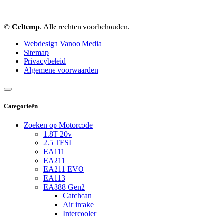
©
Celtemp
. Alle rechten voorbehouden.
Webdesign Vanoo Media
Sitemap
Privacybeleid
Algemene voorwaarden
Categorieën
Zoeken op Motorcode
1.8T 20v
2.5 TFSI
EA111
EA211
EA211 EVO
EA113
EA888 Gen2
Catchcan
Air intake
Intercooler