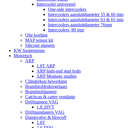
Intercooler universeel
One-side intercoolers
Intercoolers aansluitdiameter 55 & 60 mm
Intercoolers aansluitdiameter 63 & 65 mm
Intercoolers aansluitdiameter 76mm
Intercoolers, 80 mm
Olie koeling
MAP sensor kit
Silicone slangen
KW Suspensions
Motorisch
ARP
1.8T ARP
ARP high-end stud bolts
ARP Montage spullen
Cilinderkop bewerking
Brandstofdrukregelaars
Brandstofslangen
Catchcan & carter ventilatie
Drijfstangen VAG
1.8 20VT
Drijfstanglagers VAG
Dumpvalve & blowoff
1.8T
2.0 TFSI