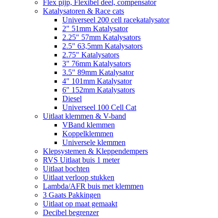
Flex pijp, Flexibel deel, compensator
Katalysatoren & Race cats
Universeel 200 cell racekatalysator
2" 51mm Katalysator
2.25" 57mm Katalysators
2.5" 63,5mm Katalysators
2.75" Katalysators
3" 76mm Katalysators
3.5" 89mm Katalysator
4" 101mm Katalysator
6" 152mm Katalysators
Diesel
Universeel 100 Cell Cat
Uitlaat klemmen & V-band
VBand klemmen
Koppelklemmen
Universele klemmen
Klepsystemen & Kleppendempers
RVS Uitlaat buis 1 meter
Uitlaat bochten
Uitlaat verloop stukken
Lambda/AFR buis met klemmen
3 Gaats Pakkingen
Uitlaat op maat gemaakt
Decibel begrenzer