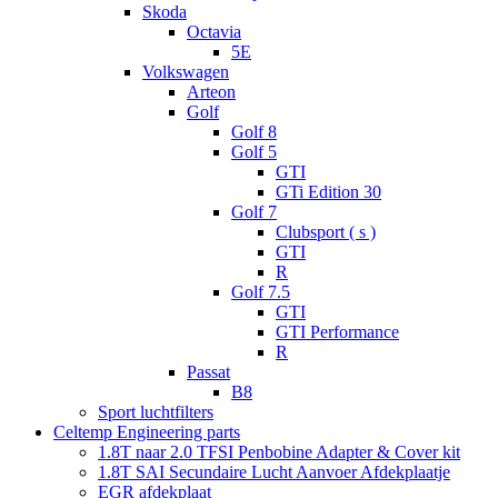
Skoda
Octavia
5E
Volkswagen
Arteon
Golf
Golf 8
Golf 5
GTI
GTi Edition 30
Golf 7
Clubsport ( s )
GTI
R
Golf 7.5
GTI
GTI Performance
R
Passat
B8
Sport luchtfilters
Celtemp Engineering parts
1.8T naar 2.0 TFSI Penbobine Adapter & Cover kit
1.8T SAI Secundaire Lucht Aanvoer Afdekplaatje
EGR afdekplaat