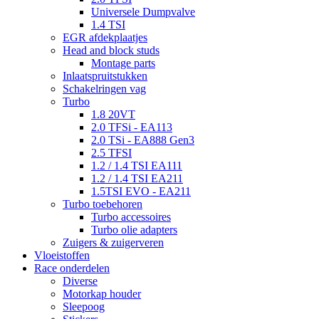
Universele Dumpvalve
1.4 TSI
EGR afdekplaatjes
Head and block studs
Montage parts
Inlaatspruitstukken
Schakelringen vag
Turbo
1.8 20VT
2.0 TFSi - EA113
2.0 TSi - EA888 Gen3
2.5 TFSI
1.2 / 1.4 TSI EA111
1.2 / 1.4 TSI EA211
1.5TSI EVO - EA211
Turbo toebehoren
Turbo accessoires
Turbo olie adapters
Zuigers & zuigerveren
Vloeistoffen
Race onderdelen
Diverse
Motorkap houder
Sleepoog