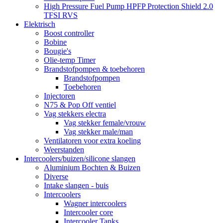
High Pressure Fuel Pump HPFP Protection Shield 2.0
TFSI RVS
Elektrisch
Boost controller
Bobine
Bougie's
Olie-temp Timer
Brandstofpompen & toebehoren
Brandstofpompen
Toebehoren
Injectoren
N75 & Pop Off ventiel
Vag stekkers electra
Vag stekker female/vrouw
Vag stekker male/man
Ventilatoren voor extra koeling
Weerstanden
Intercoolers/buizen/silicone slangen
Aluminium Bochten & Buizen
Diverse
Intake slangen - buis
Intercoolers
Wagner intercoolers
Intercooler core
Intercooler Tanks