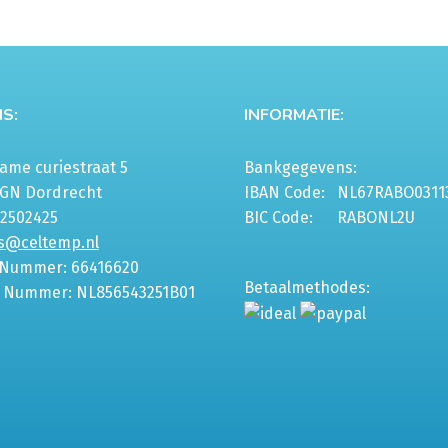
S:
INFORMATIE:
me curiestraat 5
Bankgegevens:
6GN Dordrecht
IBAN Code:
NL67RABO0311
-2502425
BIC Code:
RABONL2U
s@celtemp.nl
 Nummer: 66416620
Betaalmethodes:
 Nummer: NL856543251B01