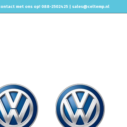
ontact met ons op! 088-2502425 |
sales@celtemp.nl
CHIPTUNING
RVS UITLAAT SYSTEEM
CONTACT
r intake systemen
Performance intakes
Volkswagen
Golf