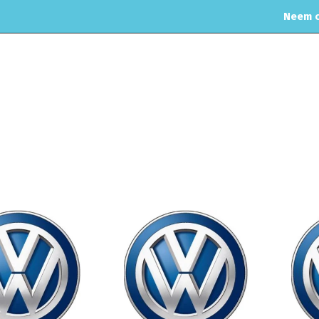
Neem c
OME
WEBSHOP
ONDERHOUD & APK
MOTORREINIGING
Home
Ai