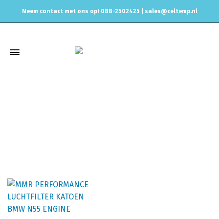
Neem contact met ons op! 088-2502425 |
sales@celtemp.nl
F32
Home
Air intake systemen
Performance intakes
BMW
4
Series
F32