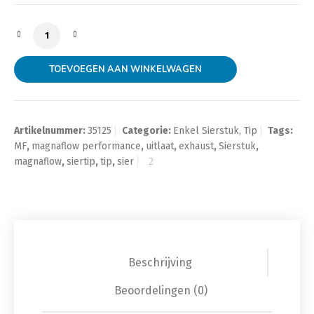
Uitlaat eindstuk Magnaflow rond kort 2,25 inch 60mm
TOEVOEGEN AAN WINKELWAGEN
Artikelnummer:
35125
Categorie:
Enkel Sierstuk, Tip
Tags:
MF
,
magnaflow performance
,
uitlaat
,
exhaust
,
Sierstuk
,
magnaflow
,
siertip
,
tip
,
sier
Beschrijving
Beoordelingen (0)