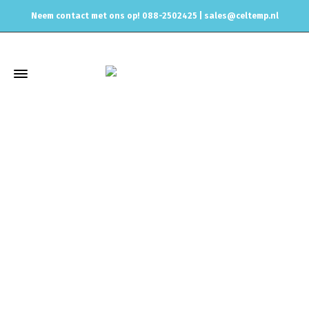
Neem contact met ons op! 088-2502425 |
sales@celtemp.nl
Winkel
Home
Uitlaat & onderdelen
Eindstukken, Tips, Sierstukken
Enkel Sierstuk, Tip
Uitlaat eindstuk Magnaflow rond kort 2,25
inch 60mm, 35125