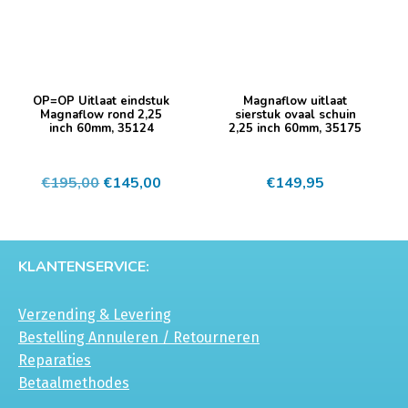
OP=OP Uitlaat eindstuk
Magnaflow uitlaat
Magnaflow rond 2,25
sierstuk ovaal schuin
inch 60mm, 35124
2,25 inch 60mm, 35175
Oorspronkelijke
Huidige
€
195,00
€
145,00
€
149,95
prijs
prijs
was:
is:
€195,00.
€145,00.
KLANTENSERVICE:
Verzending & Levering
Bestelling Annuleren / Retourneren
Reparaties
Betaalmethodes