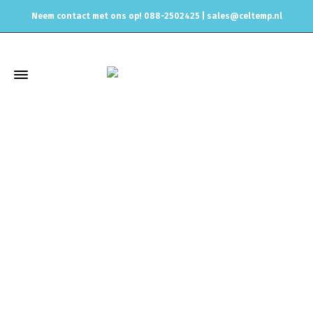
Neem contact met ons op! 088-2502425 |
sales@celtemp.nl
Winkel
Home
Uitlaat & onderdelen
Uitlaat rubbers & ophanging
Uitlaatrubber
Uitlaatrubber versterkt 909918