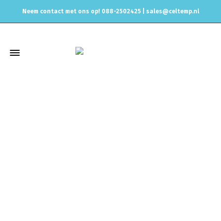
Neem contact met ons op! 088-2502425 |
sales@celtemp.nl
Winkel
Home
Uitlaat & onderdelen
Uitlaat rubbers & ophanging
Uitlaatrubber
Uitlaatrubber versterkt 909915