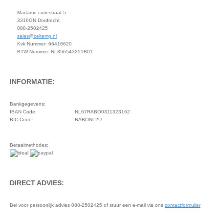
Madame curiestraat 5
3316GN Dordrecht
088-2502425
sales@celtemp.nl
Kvk Nummer: 66416620
BTW Nummer: NL856543251B01
INFORMATIE:
Bankgegevens:
IBAN Code:
NL67RABO0311323162
BIC Code:
RABONL2U
Betaalmethodes:
DIRECT ADVIES:
Bel voor persoonlijk advies 088-2502425 of stuur een e-mail via ons
contactformulier