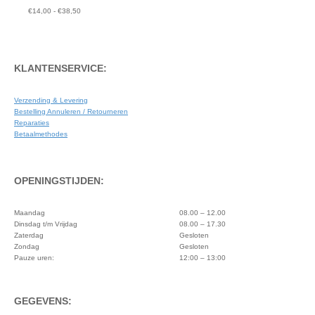
worden
Prijsklasse:
€
14,00
-
€
38,50
op
€14,00
de
tot
productpagina
€38,50
KLANTENSERVICE:
Verzending & Levering
Bestelling Annuleren / Retourneren
Reparaties
Betaalmethodes
OPENINGSTIJDEN:
Maandag
08.00 – 12.00
Dinsdag t/m Vrijdag
08.00 – 17.30
Zaterdag
Gesloten
Zondag
Gesloten
Pauze uren:
12:00 – 13:00
GEGEVENS: