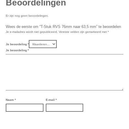
Beoordelingen
Er zijn nog geen beoordelingen.
Wees de eerste om “T-Stuk RVS 76mm naar 63,5 mm” te beoordelen
Je e-mailadres wordt niet gepubliceerd.
Vereiste velden zijn gemarkeerd met
*
Je beoordeling
*
Je beoordeling
*
Naam
*
E-mail
*