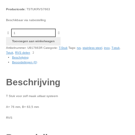
Productcode:
TSTUKRVS7663
Beschikbaar via nabestelling
T-Stuk RVS 76mm naar 63,5 mm aantal
Toevoegen aan winkelwagen
Artikelnummer:
U917663R
Categorie:
T-Stuk
Tags:
rvs
,
stainless steel
,
inox
,
T-stuk
,
Tstuk
,
RVS delen
Beschrijving
Beoordelingen (0)
Beschrijving
T Stuk voor zelf maak uitlaat systeem
A= 76 mm, B= 63,5 mm
RVS