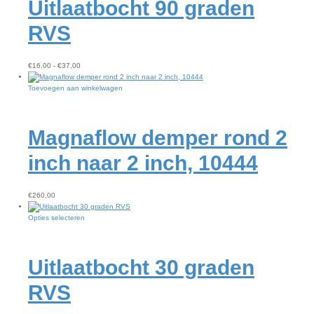
Uitlaatbocht 90 graden
variaties.
Deze
optie
RVS
kan
gekozen
worden
Prijsklasse:
€
16,00
-
€
37,00
op
€16,00
de
tot
Toevoegen aan winkelwagen
productpagina
€37,00
Magnaflow demper rond 2
inch naar 2 inch, 10444
€
260,00
Dit
Opties selecteren
product
heeft
meerdere
Uitlaatbocht 30 graden
variaties.
Deze
optie
RVS
kan
gekozen