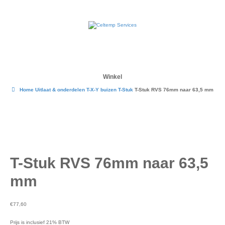
Winkel
Home
Uitlaat & onderdelen
T-X-Y buizen
T-Stuk
T-Stuk RVS 76mm naar 63,5 mm
T-Stuk RVS 76mm naar 63,5
mm
€
77,60
Prijs is inclusief 21% BTW