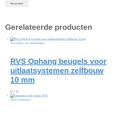
Gerelateerde producten
Toevoegen aan winkelwagen
RVS Ophang beugels voor
uitlaatsystemen zelfbouw
10 mm
€
17,00
Dit
Opties selecteren
product
heeft
meerdere