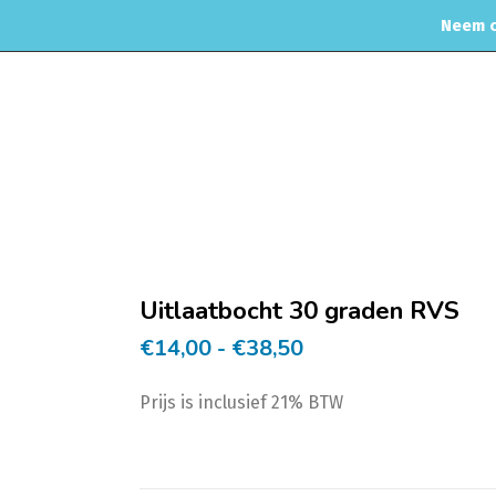
Neem c
MOTORREINIGING
CHIPTUNING
RVS UITLAAT SYSTEEM
CO
Home
Uitlaat
Uitlaatbocht 30 graden RVS
Prijsklasse:
€
14,00
-
€
38,50
€14,00
Prijs is inclusief 21% BTW
tot
€38,50