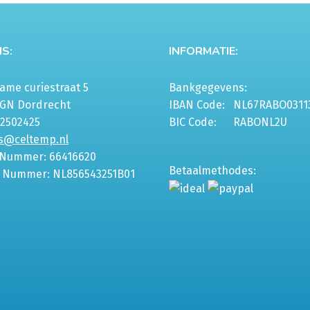
S:
INFORMATIE:
me curiestraat 5
Bankgegevens:
6GN Dordrecht
IBAN Code:
NL67RABO0311
-2502425
BIC Code:
RABONL2U
s@celtemp.nl
 Nummer: 66416620
Betaalmethodes:
 Nummer: NL856543251B01