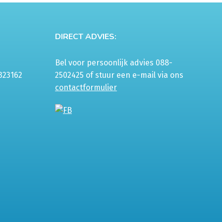
gekozen
worden
op
DIRECT ADVIES:
de
productpagina
Bel voor persoonlijk advies 088-
323162
2502425 of stuur een e-mail via ons
contactformulier