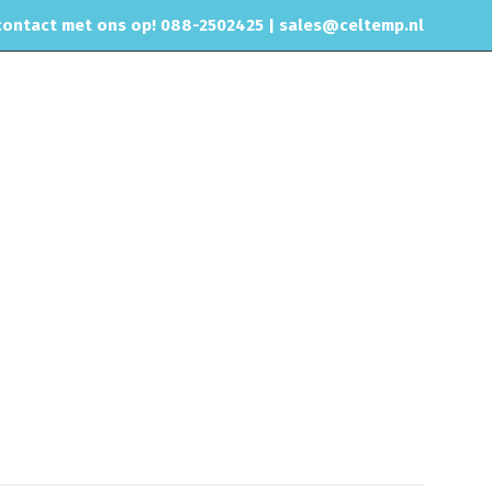
ontact met ons op! 088-2502425 |
sales@celtemp.nl
NTACT
 & onderdelen
Uitlaat bochten
Uitlaatbocht 30 graden RVS