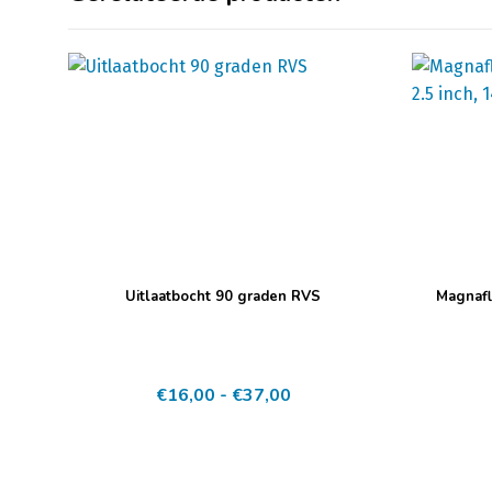
Dit
Uitlaatbocht 90 graden RVS
Magnafl
product
heeft
meerdere
Prijsklasse:
€
16,00
-
€
37,00
variaties.
€16,00
Deze
tot
optie
€37,00
kan