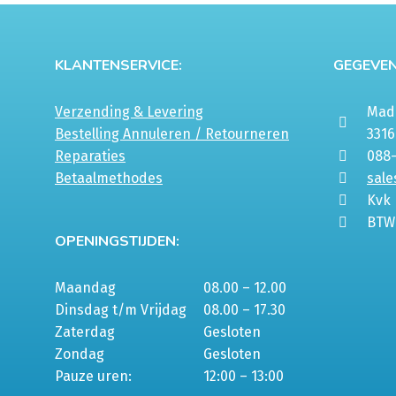
gekozen
worden
op
KLANTENSERVICE:
GEGEVEN
de
productpagina
Verzending & Levering
Mada
Bestelling Annuleren / Retourneren
331
Reparaties
088
Betaalmethodes
sale
Kvk
BTW
OPENINGSTIJDEN:
Maandag
08.00 – 12.00
Dinsdag t/m Vrijdag
08.00 – 17.30
Zaterdag
Gesloten
Zondag
Gesloten
Pauze uren:
12:00 – 13:00