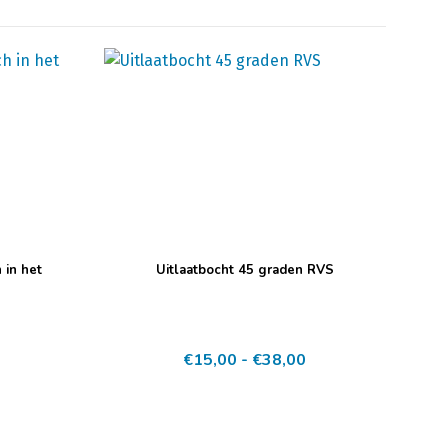
Dit
 in het
Uitlaatbocht 45 graden RVS
product
heeft
meerdere
Prijsklasse:
€
15,00
-
€
38,00
variaties.
€15,00
Deze
tot
optie
€38,00
kan