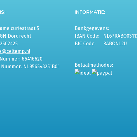
S:
INFORMATIE:
me curiestraat 5
Bankgegevens:
6GN Dordrecht
IBAN Code:
NL67RABO0311
-2502425
BIC Code:
RABONL2U
s@celtemp.nl
 Nummer: 66416620
Betaalmethodes:
 Nummer: NL856543251B01