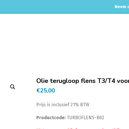
Neem c
OME
WEBSHOP
ONDERHOUD & APK
MOTORREINIGING
Home
Motorisch
Turbo toebehoren
Turb
Olie terugloop flens T3/T4 voor
€
25,00
Prijs is inclusief 21% BTW
Productcode:
TURBOFLENS-B02