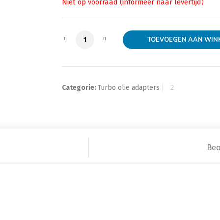
Olie terugloop flens T3/T4 voor Garrett
TOEVOEGEN AAN WIN
Categorie:
Turbo olie adapters
Beo