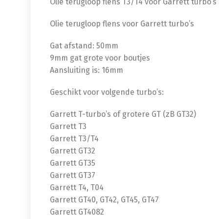
Olie terugloop flens T3/T4 voor Garrett turbo’s
Olie terugloop flens voor Garrett turbo’s
Gat afstand: 50mm
9mm gat grote voor boutjes
Aansluiting is: 16mm
Geschikt voor volgende turbo’s:
Garrett T-turbo’s of grotere GT (zB GT32)
Garrett T3
Garrett T3/T4
Garrett GT32
Garrett GT35
Garrett GT37
Garrett T4, T04
Garrett GT40, GT42, GT45, GT47
Garrett GT4082