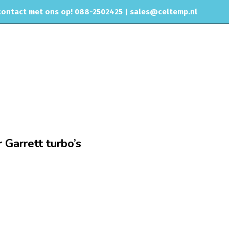
ontact met ons op! 088-2502425 |
sales@celtemp.nl
CHIPTUNING
RVS UITLAAT SYSTEEM
CONTACT
o olie adapters
Olie terugloop flens T3/T4 voor Garrett turbo’s
 Garrett turbo’s