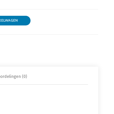
 turbo's aantal
KELWAGEN
ordelingen (0)