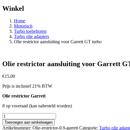
Winkel
Home
Motorisch
Turbo toebehoren
Turbo olie adapters
Olie restrictor aansluiting voor Garrett GT turbo
Olie restrictor aansluiting voor Garrett G
€
15,00
Prijs is inclusief 21% BTW
Olie restrictor Garrett
8 op voorraad (kan nabesteld worden)
Olie
restrictor
Toevoegen aan winkelwagen
aansluiting
Artikelnummer:
Olie-restrictor-0.9-garrett
Categorie:
Turbo olie adapt