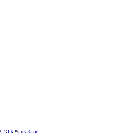
8
,
GTX35
,
restrictor