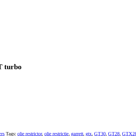
T turbo
ers
Tags:
olie restrictor
,
olie restrictie
,
garrett
,
gtx
,
GT30
,
GT28
,
GTX2