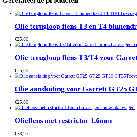
Gerelateerde producten
Toevoeg
Olie terugloop flens T3 en T4 binnend
€
25,00
Toevoegen a
Olie terugloop flens T3/T4 voor Garret
€
25,00
Toev
Olie aansluiting voor Garrett GT25
€
25,00
Toevoegen aan winkelwagen
Olieflens met restrictor 1.6mm
€
33,95