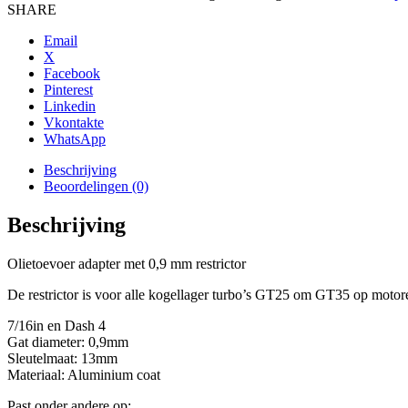
voor
SHARE
Garrett
GT
Email
turbo
X
aantal
Facebook
Pinterest
Linkedin
Vkontakte
WhatsApp
Beschrijving
Beoordelingen (0)
Beschrijving
Olietoevoer adapter met 0,9 mm restrictor
De restrictor is voor alle kogellager turbo’s GT25 om GT35 op motoren 
7/16in en Dash 4
Gat diameter: 0,9mm
Sleutelmaat: 13mm
Materiaal: Aluminium coat
Past onder andere op: