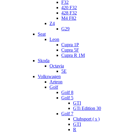
F32
420 F32
428 F32
M4 F82
Z4
G29
Seat
Leon
Cupra 1P
Cupra 5F
Cupra R 1M
Skoda
Octavia
5E
Volkswagen
Arteon
Golf
Golf 8
Golf 5
GTI
GTi Edition 30
Golf 7
Clubsport ( s )
GTI
R