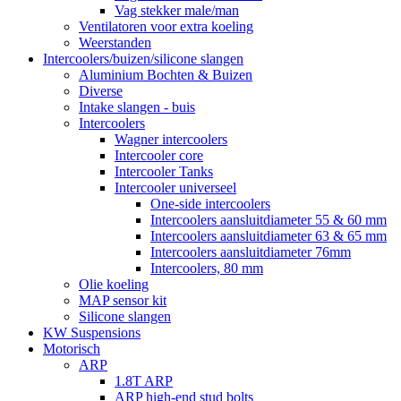
Vag stekker male/man
Ventilatoren voor extra koeling
Weerstanden
Intercoolers/buizen/silicone slangen
Aluminium Bochten & Buizen
Diverse
Intake slangen - buis
Intercoolers
Wagner intercoolers
Intercooler core
Intercooler Tanks
Intercooler universeel
One-side intercoolers
Intercoolers aansluitdiameter 55 & 60 mm
Intercoolers aansluitdiameter 63 & 65 mm
Intercoolers aansluitdiameter 76mm
Intercoolers, 80 mm
Olie koeling
MAP sensor kit
Silicone slangen
KW Suspensions
Motorisch
ARP
1.8T ARP
ARP high-end stud bolts