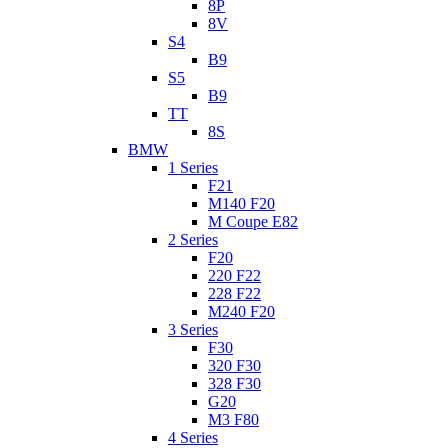
8P
8V
S4
B9
S5
B9
TT
8S
BMW
1 Series
F21
M140 F20
M Coupe E82
2 Series
F20
220 F22
228 F22
M240 F20
3 Series
F30
320 F30
328 F30
G20
M3 F80
4 Series