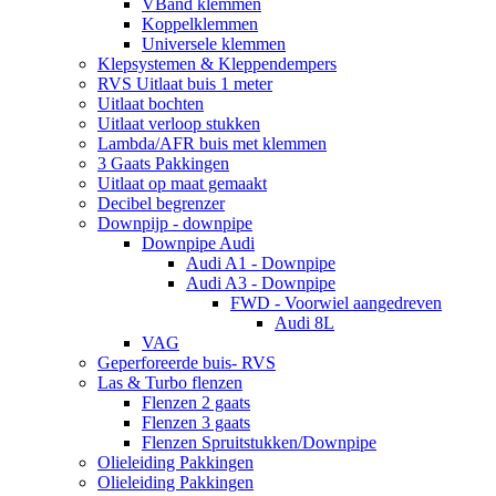
VBand klemmen
Koppelklemmen
Universele klemmen
Klepsystemen & Kleppendempers
RVS Uitlaat buis 1 meter
Uitlaat bochten
Uitlaat verloop stukken
Lambda/AFR buis met klemmen
3 Gaats Pakkingen
Uitlaat op maat gemaakt
Decibel begrenzer
Downpijp - downpipe
Downpipe Audi
Audi A1 - Downpipe
Audi A3 - Downpipe
FWD - Voorwiel aangedreven
Audi 8L
VAG
Geperforeerde buis- RVS
Las & Turbo flenzen
Flenzen 2 gaats
Flenzen 3 gaats
Flenzen Spruitstukken/Downpipe
Olieleiding Pakkingen
Olieleiding Pakkingen