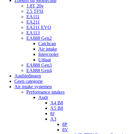
Zoeken op Motorcode
1.8T 20v
2.5 TFSI
EA111
EA211
EA211 EVO
EA113
EA888 Gen2
Catchcan
Air intake
Intercooler
Uitlaat
EA888 Gen3
EA888 Gen4
Aanbiedingen
Geen categorie
Air intake systemen
Performance intakes
Audi
A4 B8
A5 B8
8J
A3
8P
8V