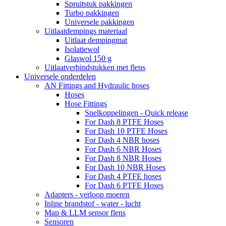
Spruitstuk pakkingen
Turbo pakkingen
Universele pakkingen
Uitlaatdempings materiaal
Uitlaat dempingmat
Isolatiewol
Glaswol 150 g
Uitlaatverbindstukken met flens
Universele onderdelen
AN Fittings and Hydraulic hoses
Hoses
Hose Fittings
Snelkoppelingen - Quick release
For Dash 8 PTFE Hoses
For Dash 10 PTFE Hoses
For Dash 4 NBR hoses
For Dash 6 NBR Hoses
For Dash 8 NBR Hoses
For Dash 10 NBR Hoses
For Dash 4 PTFE hoses
For Dash 6 PTFE Hoses
Adapters - verloop moeren
Inline brandstof - water - lucht
Map & LLM sensor flens
Sensoren