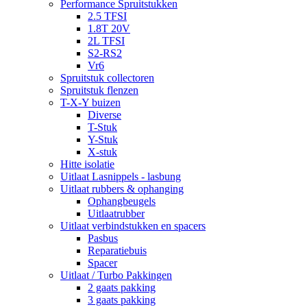
Performance Spruitstukken
2.5 TFSI
1.8T 20V
2L TFSI
S2-RS2
Vr6
Spruitstuk collectoren
Spruitstuk flenzen
T-X-Y buizen
Diverse
T-Stuk
Y-Stuk
X-stuk
Hitte isolatie
Uitlaat Lasnippels - lasbung
Uitlaat rubbers & ophanging
Ophangbeugels
Uitlaatrubber
Uitlaat verbindstukken en spacers
Pasbus
Reparatiebuis
Spacer
Uitlaat / Turbo Pakkingen
2 gaats pakking
3 gaats pakking