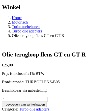
Winkel
Home
Motorisch
Turbo toebehoren
Turbo olie adapters
Olie terugloop flens GT en GT-R
Olie terugloop flens GT en GT-R
€
25,00
Prijs is inclusief 21% BTW
Productcode:
TURBOFLENS-B05
Beschikbaar via nabestelling
Olie
terugloop
Toevoegen aan winkelwagen
flens
Categorie:
Turbo olie adapters