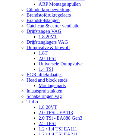
ARP Montage spullen
Cilinderkop bewerking
Brandstofdrukregelaars
Brandstofslangen
Catchcan & carter ventilatie
Drijfstangen VAG
1.8 20VT
Drijfstanglagers VAG
Dumpvalve & blowoff
1.8T
2.0 TFSI
Universele Dumpvalve
1.4 TSI
EGR afdekplaatjes
Head and block studs
Montage parts
Inlaatspruitstukken
Schakelringen vag
Turbo
1.8 20VT
2.0 TFSi - EA113
2.0 TSi - EA888 Gen3
2.5 TFSI
1.2 / 1.4 TSI EA111
1.2 / 1.4 TSI EA211