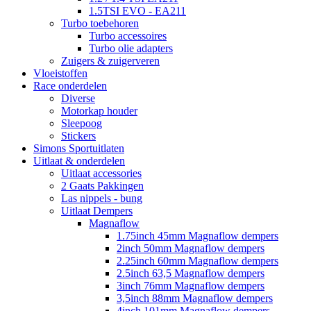
1.5TSI EVO - EA211
Turbo toebehoren
Turbo accessoires
Turbo olie adapters
Zuigers & zuigerveren
Vloeistoffen
Race onderdelen
Diverse
Motorkap houder
Sleepoog
Stickers
Simons Sportuitlaten
Uitlaat & onderdelen
Uitlaat accessories
2 Gaats Pakkingen
Las nippels - bung
Uitlaat Dempers
Magnaflow
1.75inch 45mm Magnaflow dempers
2inch 50mm Magnaflow dempers
2.25inch 60mm Magnaflow dempers
2.5inch 63,5 Magnaflow dempers
3inch 76mm Magnaflow dempers
3,5inch 88mm Magnaflow dempers
4inch 101mm Magnaflow dempers