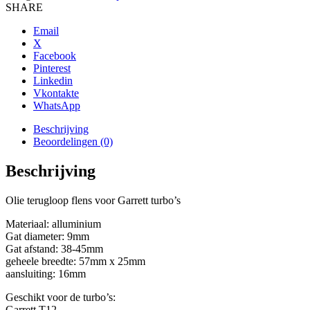
GT
SHARE
en
GT-
Email
R
X
aantal
Facebook
Pinterest
Linkedin
Vkontakte
WhatsApp
Beschrijving
Beoordelingen (0)
Beschrijving
Olie terugloop flens voor Garrett turbo’s
Materiaal: alluminium
Gat diameter: 9mm
Gat afstand: 38-45mm
geheele breedte: 57mm x 25mm
aansluiting: 16mm
Geschikt voor de turbo’s:
Garrett T12