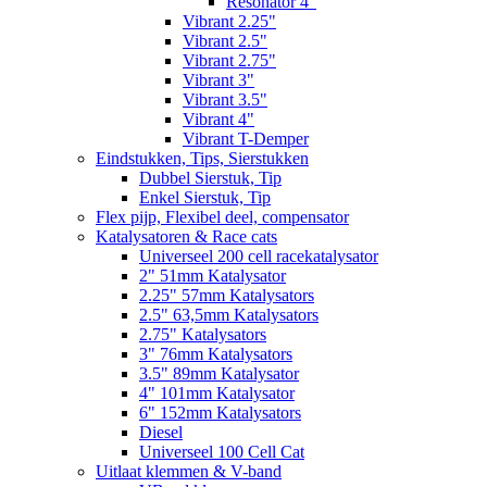
Resonator 4"
Vibrant 2.25"
Vibrant 2.5"
Vibrant 2.75"
Vibrant 3"
Vibrant 3.5"
Vibrant 4"
Vibrant T-Demper
Eindstukken, Tips, Sierstukken
Dubbel Sierstuk, Tip
Enkel Sierstuk, Tip
Flex pijp, Flexibel deel, compensator
Katalysatoren & Race cats
Universeel 200 cell racekatalysator
2" 51mm Katalysator
2.25" 57mm Katalysators
2.5" 63,5mm Katalysators
2.75" Katalysators
3" 76mm Katalysators
3.5" 89mm Katalysator
4" 101mm Katalysator
6" 152mm Katalysators
Diesel
Universeel 100 Cell Cat
Uitlaat klemmen & V-band