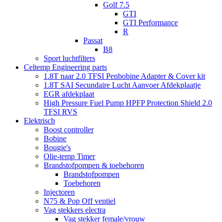
Golf 7.5
GTI
GTI Performance
R
Passat
B8
Sport luchtfilters
Celtemp Engineering parts
1.8T naar 2.0 TFSI Penbobine Adapter & Cover kit
1.8T SAI Secundaire Lucht Aanvoer Afdekplaatje
EGR afdekplaat
High Pressure Fuel Pump HPFP Protection Shield 2.0
TFSI RVS
Elektrisch
Boost controller
Bobine
Bougie's
Olie-temp Timer
Brandstofpompen & toebehoren
Brandstofpompen
Toebehoren
Injectoren
N75 & Pop Off ventiel
Vag stekkers electra
Vag stekker female/vrouw