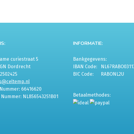
S:
INFORMATIE:
me curiestraat 5
Bankgegevens:
6GN Dordrecht
IBAN Code:
NL67RABO0311
-2502425
BIC Code:
RABONL2U
s@celtemp.nl
 Nummer: 66416620
Betaalmethodes:
 Nummer: NL856543251B01