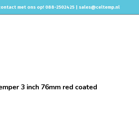
ontact met ons op! 088-2502425 |
sales@celtemp.nl
NTACT
s
Magnaflow ronde Glass Pack demper 3 inch 76mm red coated
emper 3 inch 76mm red coated