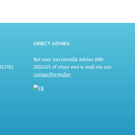
€11,00
Deze
tot
optie
€22,00
kan
gekozen
worden
op
DIRECT ADVIES:
de
productpagina
Bel voor persoonlijk advies 088-
323162
2502425 of stuur een e-mail via ons
contactformulier