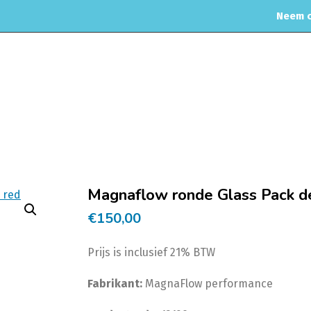
Neem c
MOTORREINIGING
CHIPTUNING
RVS UITLAAT SYSTEEM
CO
rdelen
Uitlaat Dempers
Magnaflow
3inch 76mm Magnaflow demper
Magnaflow ronde Glass Pack d
€
150,00
Prijs is inclusief 21% BTW
Fabrikant:
MagnaFlow performance