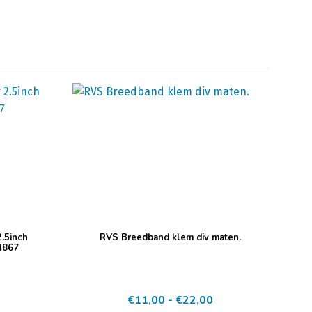
Dit
.5inch
RVS Breedband klem div maten.
product
4867
heeft
meerdere
Prijsklasse:
€
11,00
-
€
22,00
variaties.