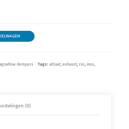
inch 76mm red coated aantal
KELWAGEN
agnaflow dempers
Tags:
uitlaat
,
exhaust
,
rvs
,
inox
,
ordelingen (0)