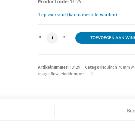
Productcode:
13129
1 op voorraad (kan nabesteld worden)
Magnaflow ronde Glass Pack demper 3 
TOEVOEGEN AAN WIN
Artikelnummer:
13129
Categorie:
3inch 76mm M
magnaflow
,
einddemper
Beo