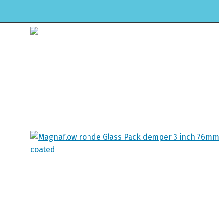
HOME
WEBSHOP
ONDERHOUD & APK
Winkel
Home
Uitlaat & onde