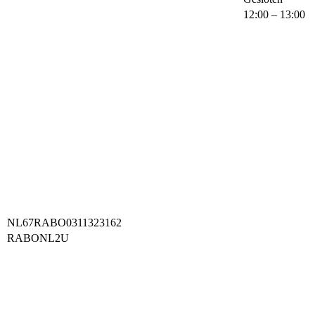
12:00 – 13:00
NL67RABO0311323162
RABONL2U