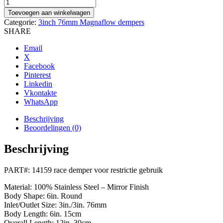
MagnaFlow
demper
Toevoegen aan winkelwagen
RACE
Categorie:
3inch 76mm Magnaflow dempers
DEMPER
SHARE
serie,
3
Email
inch
X
naar
Facebook
3
Pinterest
inch,
Linkedin
14159
Vkontakte
aantal
WhatsApp
Beschrijving
Beoordelingen (0)
Beschrijving
PART#: 14159 race demper voor restrictie gebruik
Material: 100% Stainless Steel – Mirror Finish
Body Shape: 6in. Round
Inlet/Outlet Size: 3in./3in. 76mm
Body Length: 6in. 15cm
Overall Length: 12in. 30cm