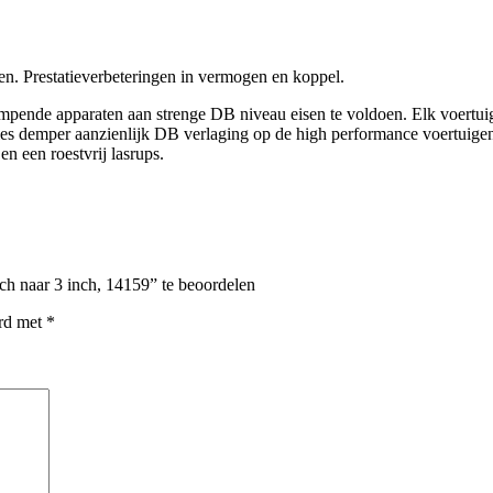
 Prestatieverbeteringen in vermogen en koppel.
empende apparaten aan strenge DB niveau eisen te voldoen. Elk voertui
es demper aanzienlijk DB verlaging op de high performance voertuigen t
en een roestvrij lasrups.
naar 3 inch, 14159” te beoordelen
erd met
*