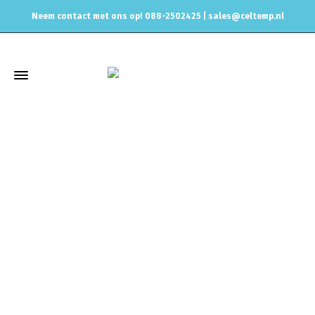
Neem contact met ons op! 088-2502425 |
sales@celtemp.nl
Winkel
Home
Uitlaat & onderdelen
Uitlaat Dempers
Magnaflow
2.5inch 63,5 Magnaflow dempers
MagnaFlow demper ovaal
2.5inch 63,5mm enkel naar dubbel 12265