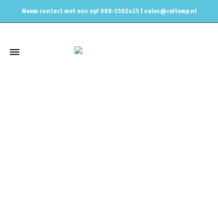
Neem contact met ons op! 088-2502425 |
sales@celtemp.nl
Winkel
Home
Uitlaat & onderdelen
Uitlaat Dempers
Magnaflow
2.5inch 63,5 Magnaflow dempers
MagnaFlow demper RACE
DEMPER serie, 2.5 inch naar 2.5 inch, 14158