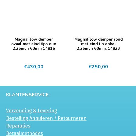
MagnaFlow demper
MagnaFlow demper rond
ovaal met eind tips duo
met eind tip enkel
2.25inch 60mm 14816
2.25inch 60mm, 14823
€
430,00
€
250,00
KLANTENSERVICE:
Verzending & Levering
Bestelling Annuleren / Retourneren
Reparaties
Betaalmethodes