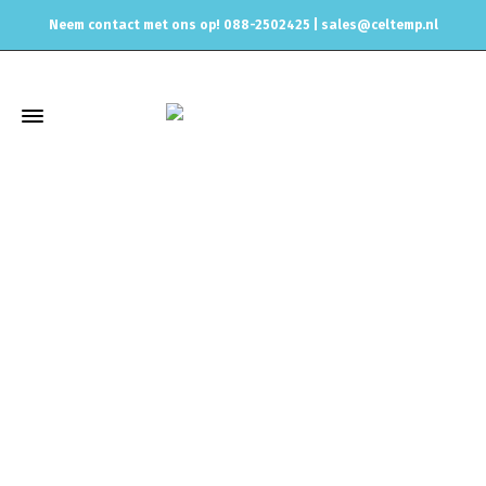
Neem contact met ons op! 088-2502425 |
sales@celtemp.nl
Winkel
Home
Uitlaat & onderdelen
Uitlaat Dempers
Magnaflow
2.25inch 60mm Magnaflow dempers
Magnaflow demper 2.25
inch Center/Center 11215