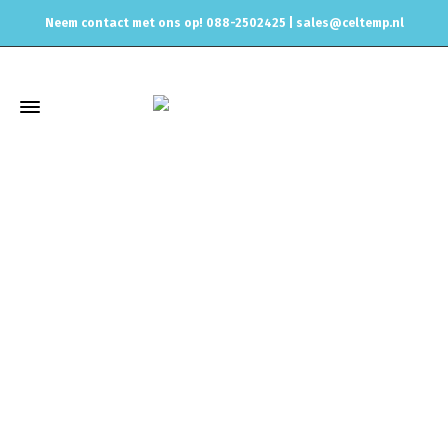
Neem contact met ons op! 088-2502425 |
sales@celtemp.nl
Winkel
Home
Uitlaat & onderdelen
Uitlaat Dempers
Magnaflow
2.25inch 60mm Magnaflow dempers
MagnaFlow demper rond
met eind tip enkel 2.25inch 60mm, 14821