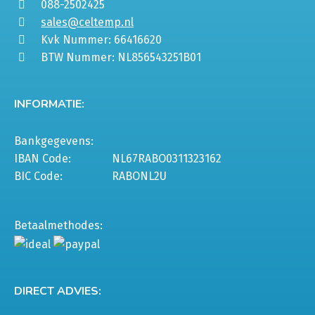
088-2502425
sales@celtemp.nl
Kvk Nummer: 66416620
BTW Nummer: NL856543251B01
INFORMATIE:
Bankgegevens:
IBAN Code:
NL67RABO0311323162
BIC Code:
RABONL2U
Betaalmethodes:
DIRECT ADVIES: