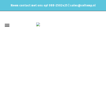
Neem contact met ons op! 088-2502425 |
sales@celtemp.nl
Winkel
Home
Uitlaat & onderdelen
Hitte isolatie
Isolatieband
Titaan 10m lang 25/50mm Breed