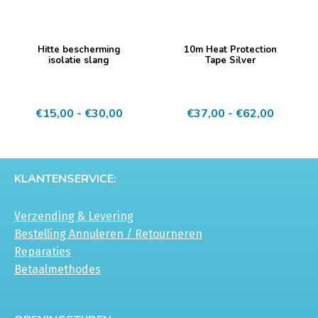
de
de
productpagina
productpagina
Dit
Dit
Hitte bescherming
10m Heat Protection
product
product
isolatie slang
Tape Silver
heeft
heeft
meerdere
meerdere
Prijsklasse:
Prijskla
€
15,00
-
€
30,00
€
37,00
-
€
62,00
variaties.
variaties.
€15,00
€37,00
Deze
Deze
tot
tot
optie
optie
€30,00
€62,00
kan
kan
KLANTENSERVICE:
gekozen
gekozen
worden
worden
Verzending & Levering
op
op
Bestelling Annuleren / Retourneren
de
de
Reparaties
productpagina
productpagina
Betaalmethodes