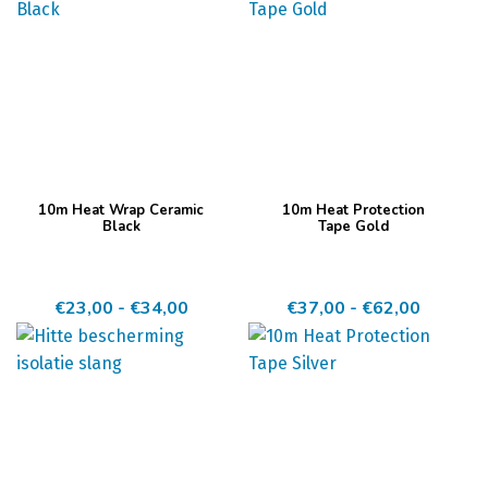
Dit
Dit
10m Heat Wrap Ceramic
10m Heat Protection
product
product
Black
Tape Gold
heeft
heeft
meerdere
meerdere
Prijsklasse:
Prijskla
€
23,00
-
€
34,00
€
37,00
-
€
62,00
variaties.
variaties.
€23,00
€37,00
Deze
Deze
tot
tot
optie
optie
€34,00
€62,00
kan
kan
gekozen
gekozen
worden
worden
op
op