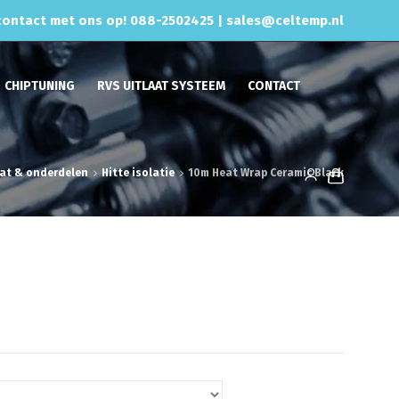
ontact met ons op! 088-2502425 |
sales@celtemp.nl
CHIPTUNING
RVS UITLAAT SYSTEEM
CONTACT
aat & onderdelen
Hitte isolatie
10m Heat Wrap Ceramic Black