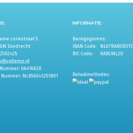
gekozen
worden
op
S:
INFORMATIE:
de
agina
productpagina
me curiestraat 5
Bankgegevens:
6GN Dordrecht
IBAN Code:
NL67RABO0311
-2502425
BIC Code:
RABONL2U
s@celtemp.nl
 Nummer: 66416620
Betaalmethodes:
 Nummer: NL856543251B01