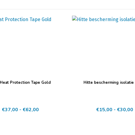
Dit
Heat Protection Tape Gold
Hitte bescherming isolatie
product
heeft
meerdere
Prijsklasse:
€
37,00
-
€
62,00
€
15,00
-
€
30,00
variaties.
€37,00
Deze
tot
optie
€62,00
kan