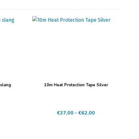
Dit
 slang
10m Heat Protection Tape Silver
product
heeft
meerdere
Prijsklasse:
Prijsklasse:
€
37,00
-
€
62,00
variaties.
€15,00
€37,00
Deze
tot
tot
optie
€30,00
€62,00
kan