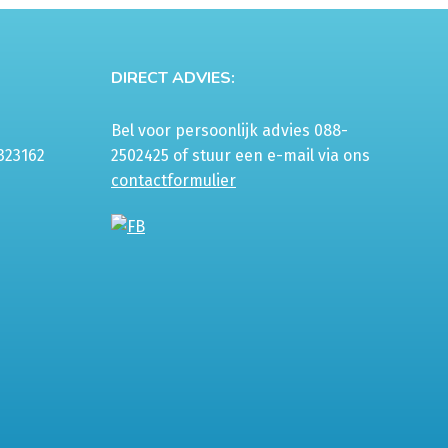
gekozen
worden
op
DIRECT ADVIES:
de
productpagina
Bel voor persoonlijk advies 088-
323162
2502425 of stuur een e-mail via ons
contactformulier