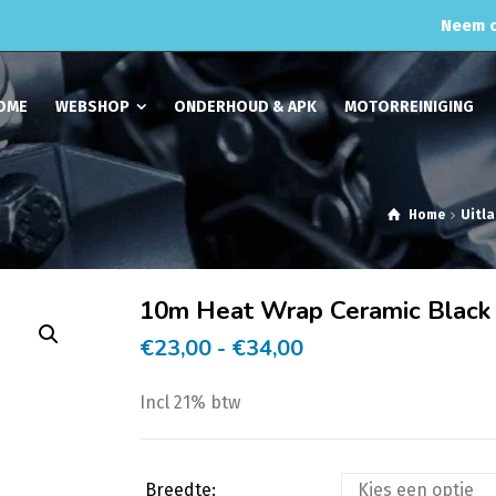
Neem c
OME
WEBSHOP
ONDERHOUD & APK
MOTORREINIGING
Home
Uitl
10m Heat Wrap Ceramic Black
Prijsklasse:
€
23,00
-
€
34,00
€23,00
Incl 21% btw
tot
€34,00
Breedte: