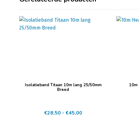
Dit
Dit
Isolatieband Titaan 10m lang 25/50mm
10m 
product
product
Breed
heeft
heeft
meerdere
meerdere
Prijsklasse:
€
28,50
-
€
45,00
variaties.
variaties.
€28,50
Deze
Deze
tot
optie
optie
€45,00
kan
kan