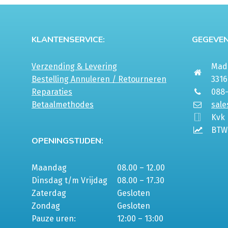
gekozen
gekozen
worden
worden
op
op
KLANTENSERVICE:
GEGEVEN
de
de
productpagina
productp
Verzending & Levering
Mada
Bestelling Annuleren / Retourneren
331
Reparaties
088
Betaalmethodes
sale
Kvk
BTW
OPENINGSTIJDEN:
Maandag
08.00 – 12.00
Dinsdag t/m Vrijdag
08.00 – 17.30
Zaterdag
Gesloten
Zondag
Gesloten
Pauze uren:
12:00 – 13:00