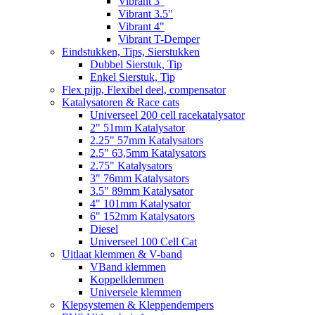
Vibrant 3"
Vibrant 3.5"
Vibrant 4"
Vibrant T-Demper
Eindstukken, Tips, Sierstukken
Dubbel Sierstuk, Tip
Enkel Sierstuk, Tip
Flex pijp, Flexibel deel, compensator
Katalysatoren & Race cats
Universeel 200 cell racekatalysator
2" 51mm Katalysator
2.25" 57mm Katalysators
2.5" 63,5mm Katalysators
2.75" Katalysators
3" 76mm Katalysators
3.5" 89mm Katalysator
4" 101mm Katalysator
6" 152mm Katalysators
Diesel
Universeel 100 Cell Cat
Uitlaat klemmen & V-band
VBand klemmen
Koppelklemmen
Universele klemmen
Klepsystemen & Kleppendempers