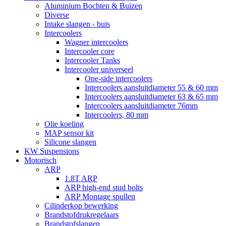
Aluminium Bochten & Buizen
Diverse
Intake slangen - buis
Intercoolers
Wagner intercoolers
Intercooler core
Intercooler Tanks
Intercooler universeel
One-side intercoolers
Intercoolers aansluitdiameter 55 & 60 mm
Intercoolers aansluitdiameter 63 & 65 mm
Intercoolers aansluitdiameter 76mm
Intercoolers, 80 mm
Olie koeling
MAP sensor kit
Silicone slangen
KW Suspensions
Motorisch
ARP
1.8T ARP
ARP high-end stud bolts
ARP Montage spullen
Cilinderkop bewerking
Brandstofdrukregelaars
Brandstofslangen