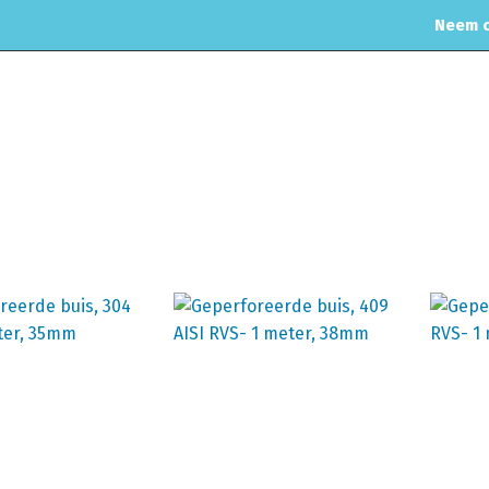
Neem c
MOTORREINIGING
CHIPTUNING
RVS UITLAAT SYSTEEM
CO