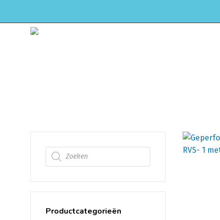
HOME
WEBSHOP
ONDERHOUD & APK
uitlaat demper
Producten zoeken
Productcategorieën