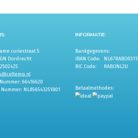
kan
€165,00
kan
gekozen
gekoze
worden
worde
op
op
S:
INFORMATIE:
de
de
productpagina
produc
me curiestraat 5
Bankgegevens:
6GN Dordrecht
IBAN Code:
NL67RABO0311
-2502425
BIC Code:
RABONL2U
s@celtemp.nl
 Nummer: 66416620
Betaalmethodes:
 Nummer: NL856543251B01