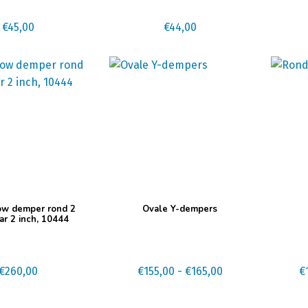
€
45,00
€
44,00
Dit
Dit
ow demper rond 2
Ovale Y-dempers
product
produc
ar 2 inch, 10444
heeft
heeft
meerdere
meerd
variaties.
Prijsklasse:
variatie
€
260,00
€
155,00
-
€
165,00
€
Deze
€155,00
Deze
optie
tot
optie