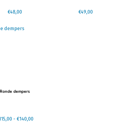
€
48,00
€
49,00
Ronde dempers
t
ere
s.
Prijsklasse:
115,00
-
€
140,00
€115,00
tot