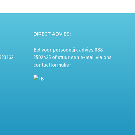
€140,00
n
n
DIRECT ADVIES:
tpagina
Bel voor persoonlijk advies 088-
323162
2502425 of stuur een e-mail via ons
contactformulier