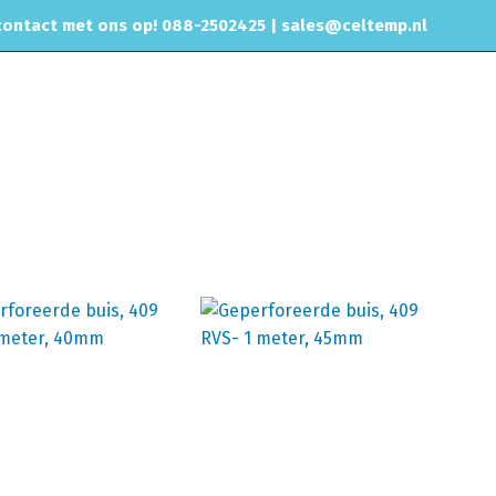
ontact met ons op! 088-2502425 |
sales@celtemp.nl
NTACT
Home
Producten getagged “uitlaat demper”