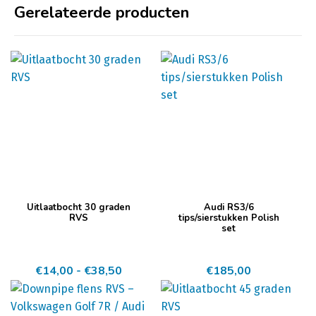
Gerelateerde producten
Dit
Uitlaatbocht 30 graden
Audi RS3/6
product
RVS
tips/sierstukken Polish
set
heeft
meerdere
Prijsklasse:
€
14,00
-
€
38,50
€
185,00
variaties.
€14,00
Deze
tot
optie