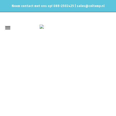
Neem contact met ons op! 088-2502425 |
sales@celtemp.nl
Winkel
Home
Uitlaat & onderdelen
Eindstukken, Tips, Sierstukken
Dubbel Sierstuk, Tip
Dubbele uitlaat eindtips Chrome 2x76mm