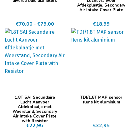
product
diverse buis diameters
Lucht Aanvoer
Afdekplaatje, Secondary
heeft
Air Intake Cover Plate
meerdere
Prijsklasse:
€
70,00
-
€
79,00
€
18,99
variaties.
€70,00
Deze
tot
optie
€79,00
kan
gekozen
worden
op
de
productpagina
1.8T SAI Secundaire
TDI/1.8T MAP sensor
Lucht Aanvoer
flens kit aluminium
Afdekplaatje met
Weerstand, Secondary
Air Intake Cover Plate
with Resistor
€
22,95
€
32,95