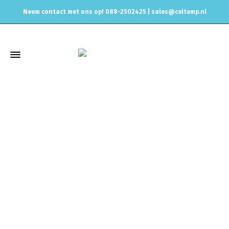
Neem contact met ons op! 088-2502425 |
sales@celtemp.nl
Winkel
Home
Zoeken op Motorcode
1.8T 20v
Dichting, ELRING,
06A 115 441J, 06A115441J