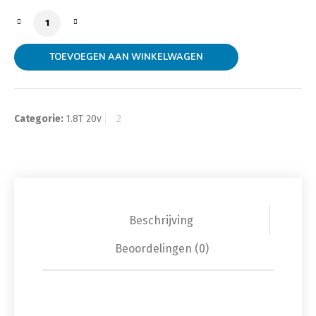
Dichting, ELRING, 06A 115 441J, 06A115441J aantal
TOEVOEGEN AAN WINKELWAGEN
Categorie:
1.8T 20v
Beschrijving
Beoordelingen (0)