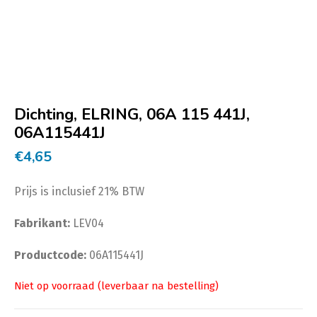
Dichting, ELRING, 06A 115 441J,
06A115441J
€
4,65
Prijs is inclusief 21% BTW
Fabrikant:
LEV04
Productcode:
06A115441J