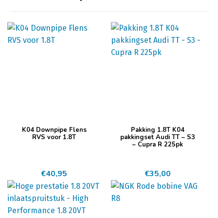
K04 Downpipe Flens
Pakking 1.8T K04
RVS voor 1.8T
pakkingset Audi TT – S3
– Cupra R 225pk
€
40,95
€
35,00