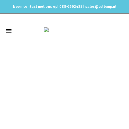
Neem contact met ons op! 088-2502425 |
sales@celtemp.nl
Winkel
Home
Zoeken op Motorcode
1.8T 20v
M10x75 Bout voor
highflow upgrade spruitstuk K03-K04 turbo