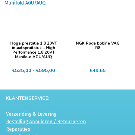
Dit
Hoge prestatie 1.8 20VT
NGK Rode bobine VAG
product
inlaatspruitstuk – High
R8
Performance 1.8 20VT
heeft
Manifold AGU/AUQ
meerdere
Prijsklasse:
€
535,00
-
€
595,00
€
49,65
variaties.
€535,00
Deze
tot
optie
€595,00
kan
KLANTENSERVICE:
gekozen
worden
Verzending & Levering
op
Bestelling Annuleren / Retourneren
de
Reparaties
productpagina