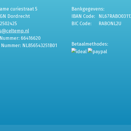
me curiestraat 5
Bankgegevens:
6GN Dordrecht
IBAN Code:
NL67RABO0311
-2502425
BIC Code:
RABONL2U
s@celtemp.nl
 Nummer: 66416620
Betaalmethodes:
 Nummer: NL856543251B01