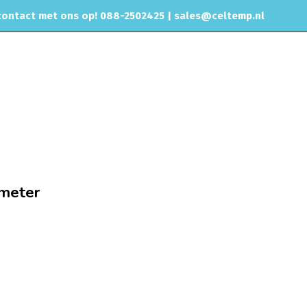
ontact met ons op! 088-2502425 |
sales@celtemp.nl
NTACT
brandstof - water - lucht
Water inline adapter 36mm diameter
ameter