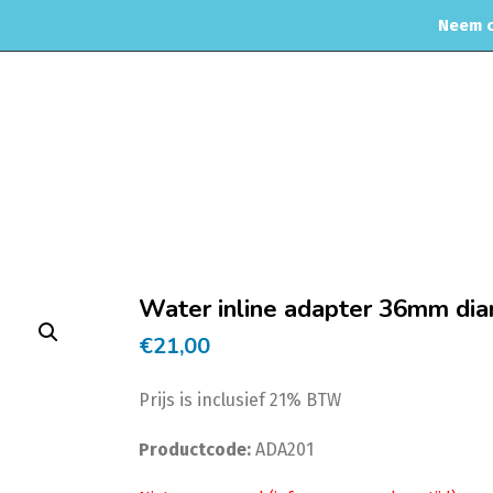
Neem c
MOTORREINIGING
CHIPTUNING
RVS UITLAAT SYSTEEM
CO
Home
Universele onderdelen
Inline 
Water inline adapter 36mm di
€
21,00
Prijs is inclusief 21% BTW
Productcode:
ADA201