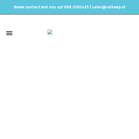
Neem contact met ons op! 088-2502425 |
sales@celtemp.nl
Winkel
Home
Elektrisch
Brandstofpompen & toebehoren
Brandstofpompen
Walbro 400 brandstofpomp