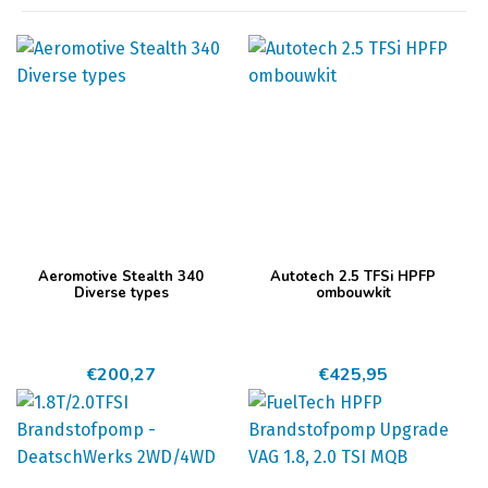
Dit
Aeromotive Stealth 340
Autotech 2.5 TFSi HPFP
product
Diverse types
ombouwkit
heeft
meerdere
€
200,27
€
425,95
variaties.
Deze
optie
kan
gekozen