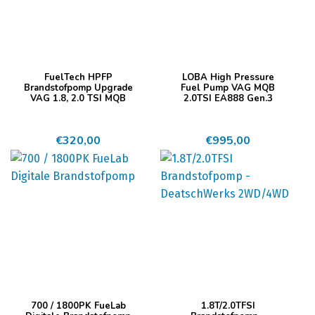
FuelTech HPFP
LOBA High Pressure
Brandstofpomp Upgrade
Fuel Pump VAG MQB
VAG 1.8, 2.0 TSI MQB
2.0TSI EA888 Gen.3
€
320,00
€
995,00
Dit
Dit
700 / 1800PK FueLab
1.8T/2.0TFSI