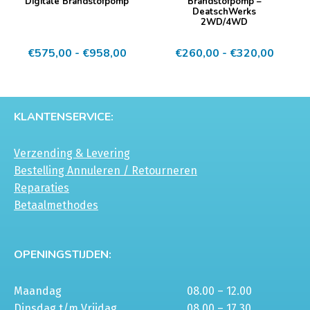
product
product
Digitale Brandstofpomp
Brandstofpomp –
DeatschWerks
heeft
heeft
2WD/4WD
meerdere
meerdere
Prijsklasse:
Prijskl
€
575,00
-
€
958,00
€
260,00
-
€
320,00
variaties.
variaties.
€575,00
€260,
Deze
Deze
tot
tot
optie
optie
€958,00
€320,
kan
kan
KLANTENSERVICE:
gekozen
gekozen
worden
worden
Verzending & Levering
op
op
Bestelling Annuleren / Retourneren
de
de
Reparaties
productpagina
productpagina
Betaalmethodes
OPENINGSTIJDEN:
Maandag
08.00 – 12.00
Dinsdag t/m Vrijdag
08.00 – 17.30