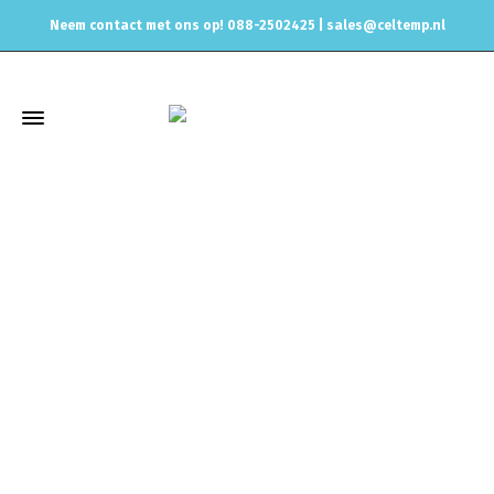
Neem contact met ons op! 088-2502425 |
sales@celtemp.nl
Winkel
Home
Elektrisch
Brandstofpompen & toebehoren
Brandstofpompen
Walbro 255l/Std brandstofpomp extern