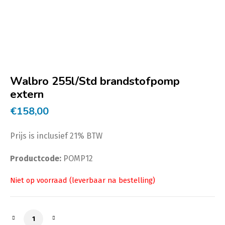
Walbro 255l/Std brandstofpomp
extern
€
158,00
Prijs is inclusief 21% BTW
Productcode:
POMP12
Walbro 255l/Std brandstofpomp extern aantal