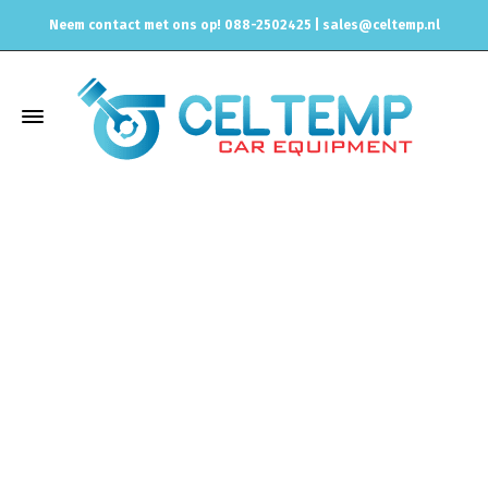
Neem contact met ons op! 088-2502425 |
sales@celtemp.nl
Winkel
Home
VDO
Voltmeter 8-16V 52mm 12V STB