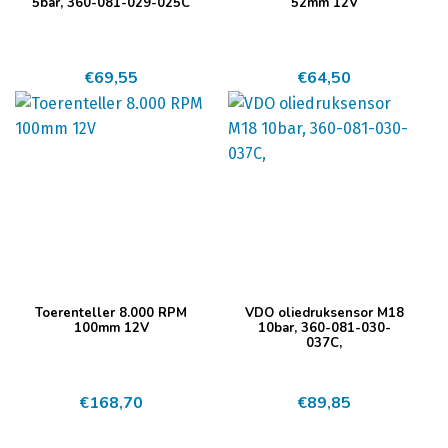
5bar, 360-081-029-025C
52mm 12V
€
69,55
€
64,50
Toerenteller 8.000 RPM
VDO oliedruksensor M18
100mm 12V
10bar, 360-081-030-
037C,
€
168,70
€
89,85