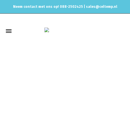
Neem contact met ons op! 088-2502425 |
sales@celtemp.nl
Winkel
Home
Uitlaat & onderdelen
Uitlaat Dempers
Vibrant
Resonatoren Vibrant
Resonator 3"
Vibrant Ultra Quiet
Resonator, 3″ inlet/oulet