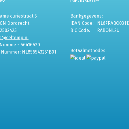
S:
INFORMATIE:
me curiestraat 5
Bankgegevens:
6GN Dordrecht
IBAN Code:
NL67RABO0311
-2502425
BIC Code:
RABONL2U
s@celtemp.nl
 Nummer: 66416620
Betaalmethodes:
 Nummer: NL856543251B01