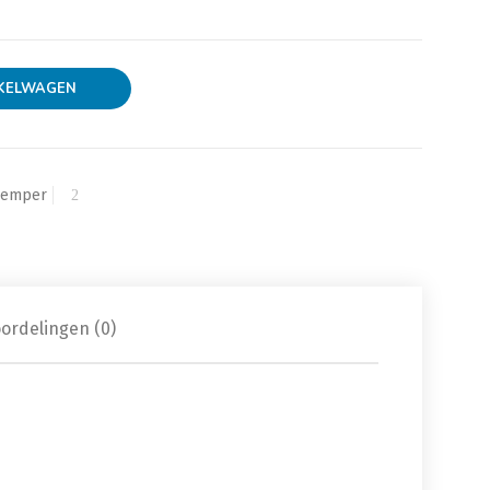
tlets aantal
KELWAGEN
-Demper
ordelingen (0)