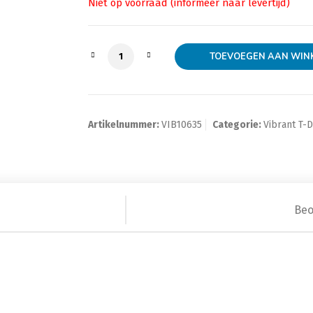
Vibrant T-Muffler, 3.5" Side Inlet x 3" Ou
TOEVOEGEN AAN WIN
Artikelnummer:
VIB10635
Categorie:
Vibrant T
Beo