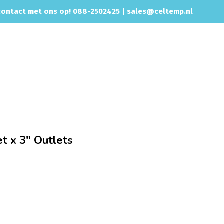
ontact met ons op! 088-2502425 |
sales@celtemp.nl
NTACT
Vibrant T-Demper
Vibrant T-Muffler, 3.5″ Side Inlet x 3″ Outlets
et x 3″ Outlets