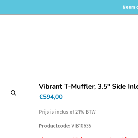
Neem c
MOTORREINIGING
CHIPTUNING
RVS UITLAAT SYSTEEM
CO
Home
Uitlaat & onderdelen
Uitlaat Dempers
Vibrant
Vibrant T-Muffler, 3.5″ Side Inl
€
594,00
Prijs is inclusief 21% BTW
Productcode:
VIB10635