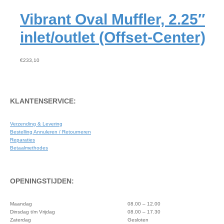
Vibrant Oval Muffler, 2.25″
inlet/outlet (Offset-Center)
€
233,10
KLANTENSERVICE:
Verzending & Levering
Bestelling Annuleren / Retourneren
Reparaties
Betaalmethodes
OPENINGSTIJDEN:
Maandag
08.00 – 12.00
Dinsdag t/m Vrijdag
08.00 – 17.30
Zaterdag
Gesloten