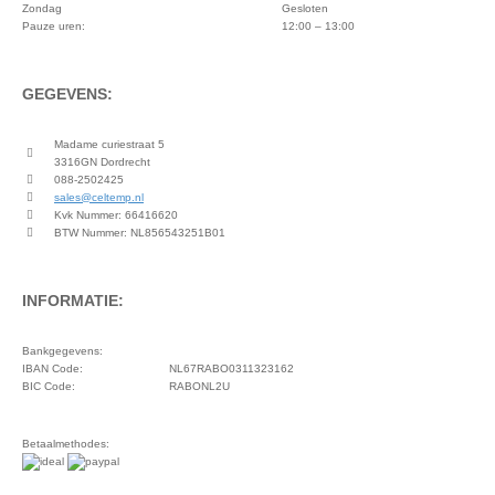
Zondag
Gesloten
Pauze uren:
12:00 – 13:00
GEGEVENS:
Madame curiestraat 5
3316GN Dordrecht
088-2502425
sales@celtemp.nl
Kvk Nummer: 66416620
BTW Nummer: NL856543251B01
INFORMATIE:
Bankgegevens:
IBAN Code:
NL67RABO0311323162
BIC Code:
RABONL2U
Betaalmethodes: