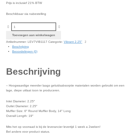
Prijs is inclusief 21% BTW
Beschikbaar via nabestelling
Vibrant Round Muffler, 2.25" inlet/outlet (Center-Center) aantal
Toevoegen aan winkelwagen
Artikelnummer:
LEV7VIB1117
Categorie:
Vibrant 2.25"
Beschrijving
Beoordelingen (0)
Beschrijving
– Hoogwaardige meerder laags geluidsabsorptie materialen worden gebruikt om een
lage, diepe uitlaat toon te produceren.
Inlet Diameter: 2.25″
Outlet Diameter: 2.25″
Muffler Size: 6″ Round Muffler Body, 14″ Long
Overall Length: 19″
Mits het op voorraad is bij de leverancier levertijd 1 week a 2weken!
Bel anders voor product status.