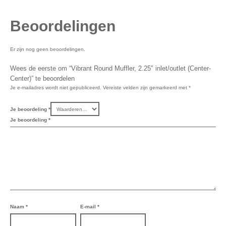
Beoordelingen
Er zijn nog geen beoordelingen.
Wees de eerste om “Vibrant Round Muffler, 2.25″ inlet/outlet (Center-
Center)” te beoordelen
Je e-mailadres wordt niet gepubliceerd.
Vereiste velden zijn gemarkeerd met
*
Je beoordeling
*
Je beoordeling
*
Naam
*
E-mail
*