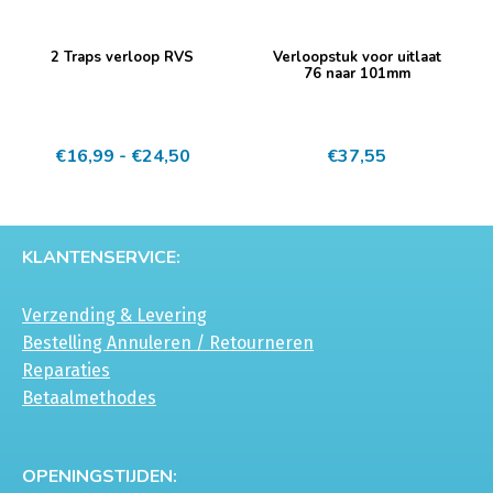
productpagina
productpagina
Dit
2 Traps verloop RVS
Verloopstuk voor uitlaat
product
76 naar 101mm
heeft
meerdere
Prijsklasse:
€
16,99
-
€
24,50
€
37,55
variaties.
€16,99
Deze
tot
optie
€24,50
kan
KLANTENSERVICE:
gekozen
worden
Verzending & Levering
op
Bestelling Annuleren / Retourneren
de
Reparaties
productpagina
Betaalmethodes
OPENINGSTIJDEN: