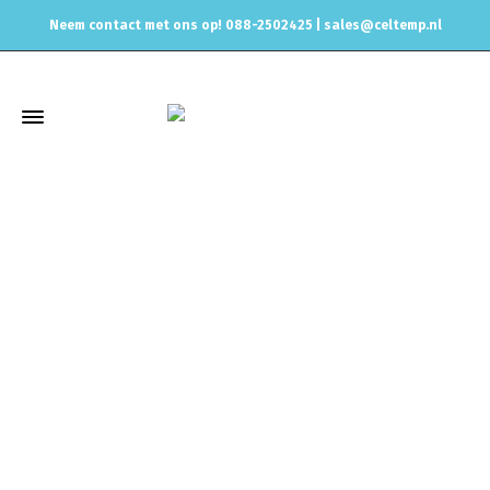
Neem contact met ons op! 088-2502425 |
sales@celtemp.nl
Winkel
Home
Uitlaat & onderdelen
Uitlaat verloop stukken
Verloopstuk voor uitlaat 63,5 naar 76mm