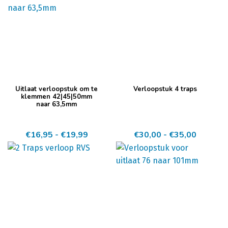
Dit
Dit
Uitlaat verloopstuk om te
Verloopstuk 4 traps
product
product
klemmen 42|45|50mm
naar 63,5mm
heeft
heeft
meerdere
meerdere
Prijsklasse:
Prijskla
€
16,95
-
€
19,99
€
30,00
-
€
35,00
variaties.
variaties.
€16,95
€30,00
Deze
Deze
tot
tot
optie
optie
€19,99
€35,00
kan
kan
gekozen
gekozen
worden
worden
op
op
de
de